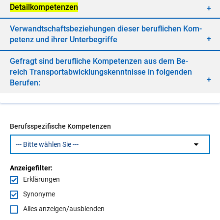
De­tail­kom­pe­ten­zen
Ver­wandt­schafts­be­zie­hun­gen die­ser be­ruf­li­chen Kom­
pe­tenz und ih­rer Un­ter­be­grif­fe
Ge­fragt sind be­ruf­li­che Kom­pe­ten­zen aus dem Be­
reich Trans­port­ab­wick­lungs­kennt­nis­se in fol­gen­den
Be­ru­fen:
Berufsspezifische Kompetenzen
Anzeigefilter:
Erklärungen
Synonyme
Alles anzeigen/ausblenden