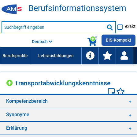
Be­rufs­in­for­ma­ti­ons­sys­tem
Suche
exakt
nach
Suche
Beruf,
Lehrausbildung,
starten
0
Kompetenz
BIS-Kompakt
Deutsch
usw.
Trans­port­ab­wick­lungs­kennt­nis­se
Kom­pe­tenz­be­reich
Syn­ony­me
Er­klä­rung