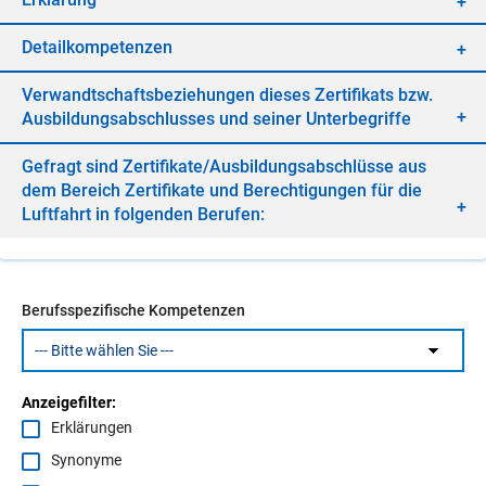
De­tail­kom­pe­ten­zen
Ver­wandt­schafts­be­zie­hun­gen die­ses Zer­ti­fi­kats bzw.
Aus­bil­dungs­ab­schlus­ses und sei­ner Un­ter­be­grif­fe
Ge­fragt sind Zer­ti­fi­ka­te/​Aus­bil­dungs­ab­schlüs­se aus
dem Be­reich Zer­ti­fi­ka­te und Be­rech­ti­gun­gen für die
Luft­fahrt in fol­gen­den Be­ru­fen:
Berufsspezifische Kompetenzen
Anzeigefilter:
Erklärungen
Synonyme