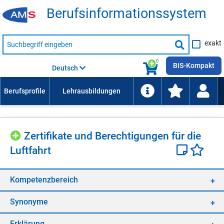
Be­rufs­in­for­ma­ti­ons­sys­tem
Suche
exakt
nach
Suche
Beruf,
Lehrausbildung,
starten
0
Kompetenz
BIS-Kompakt
Deutsch
usw.
Zer­ti­fi­ka­te und Be­rech­ti­gun­gen für die
Luft­fahrt
Kom­pe­tenz­be­reich
Syn­ony­me
Er­klä­rung