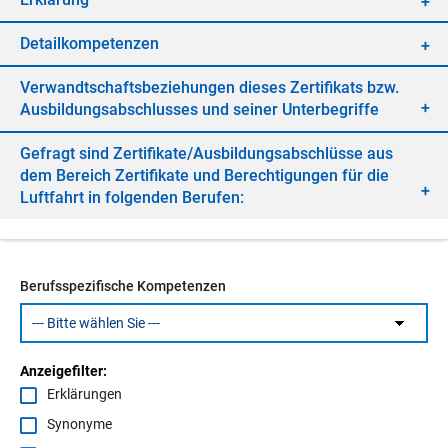
De­tail­kom­pe­ten­zen
Ver­wandt­schafts­be­zie­hun­gen die­ses Zer­ti­fi­kats bzw.
Aus­bil­dungs­ab­schlus­ses und sei­ner Un­ter­be­grif­fe
Ge­fragt sind Zer­ti­fi­ka­te/​Aus­bil­dungs­ab­schlüs­se aus
dem Be­reich Zer­ti­fi­ka­te und Be­rech­ti­gun­gen für die
Luft­fahrt in fol­gen­den Be­ru­fen:
Berufsspezifische Kompetenzen
Anzeigefilter:
Erklärungen
Synonyme