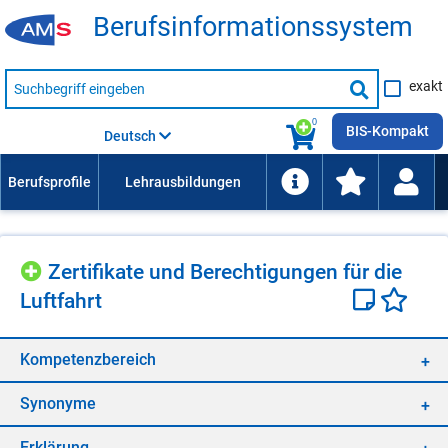
Be­rufs­in­for­ma­ti­ons­sys­tem
Suche
exakt
nach
Suche
Beruf,
Lehrausbildung,
starten
0
Kompetenz
BIS-Kompakt
Deutsch
usw.
Zer­ti­fi­ka­te und Be­rech­ti­gun­gen für die
Luft­fahrt
Kom­pe­tenz­be­reich
Syn­ony­me
Er­klä­rung