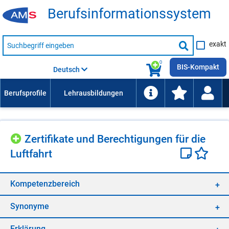
Be­rufs­in­for­ma­ti­ons­sys­tem
Suche
exakt
nach
Suche
Beruf,
Lehrausbildung,
starten
0
Kompetenz
BIS-Kompakt
Deutsch
usw.
Zer­ti­fi­ka­te und Be­rech­ti­gun­gen für die
Luft­fahrt
Kom­pe­tenz­be­reich
Syn­ony­me
Er­klä­rung