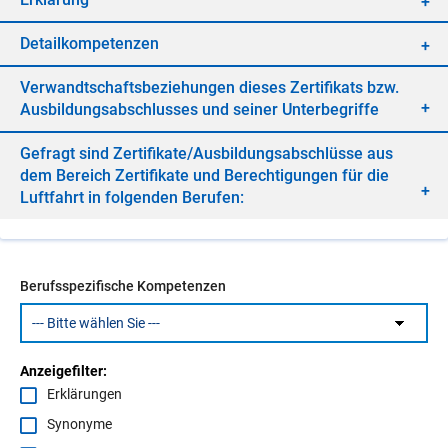
De­tail­kom­pe­ten­zen
Ver­wandt­schafts­be­zie­hun­gen die­ses Zer­ti­fi­kats bzw.
Aus­bil­dungs­ab­schlus­ses und sei­ner Un­ter­be­grif­fe
Ge­fragt sind Zer­ti­fi­ka­te/​Aus­bil­dungs­ab­schlüs­se aus
dem Be­reich Zer­ti­fi­ka­te und Be­rech­ti­gun­gen für die
Luft­fahrt in fol­gen­den Be­ru­fen:
Berufsspezifische Kompetenzen
Anzeigefilter:
Erklärungen
Synonyme