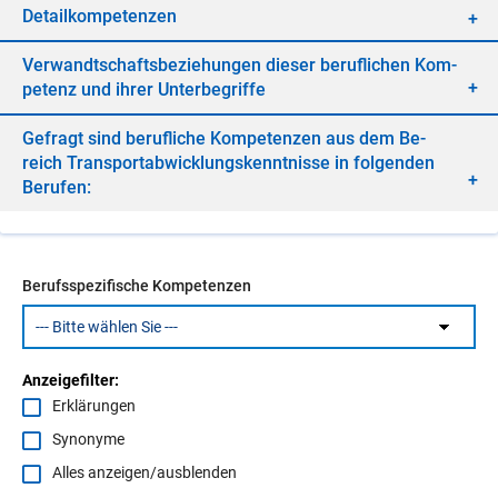
De­tail­kom­pe­ten­zen
Ver­wandt­schafts­be­zie­hun­gen die­ser be­ruf­li­chen Kom­
pe­tenz und ih­rer Un­ter­be­grif­fe
Ge­fragt sind be­ruf­li­che Kom­pe­ten­zen aus dem Be­
reich Trans­port­ab­wick­lungs­kennt­nis­se in fol­gen­den
Be­ru­fen:
Berufsspezifische Kompetenzen
Anzeigefilter:
Erklärungen
Synonyme
Alles anzeigen/ausblenden