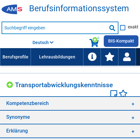
Be­rufs­in­for­ma­ti­ons­sys­tem
Suche
exakt
nach
Suche
Beruf,
Lehrausbildung,
starten
0
Kompetenz
BIS-Kompakt
Deutsch
usw.
Trans­port­ab­wick­lungs­kennt­nis­se
Kom­pe­tenz­be­reich
Syn­ony­me
Er­klä­rung