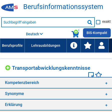
Be­rufs­in­for­ma­ti­ons­sys­tem
Suche
exakt
nach
Suche
Beruf,
Lehrausbildung,
starten
0
Kompetenz
BIS-Kompakt
Deutsch
usw.
Trans­port­ab­wick­lungs­kennt­nis­se
Kom­pe­tenz­be­reich
Syn­ony­me
Er­klä­rung