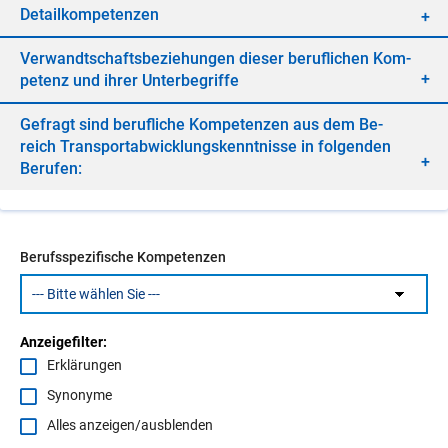
De­tail­kom­pe­ten­zen
Ver­wandt­schafts­be­zie­hun­gen die­ser be­ruf­li­chen Kom­
pe­tenz und ih­rer Un­ter­be­grif­fe
Ge­fragt sind be­ruf­li­che Kom­pe­ten­zen aus dem Be­
reich Trans­port­ab­wick­lungs­kennt­nis­se in fol­gen­den
Be­ru­fen:
Berufsspezifische Kompetenzen
Anzeigefilter:
Erklärungen
Synonyme
Alles anzeigen/ausblenden