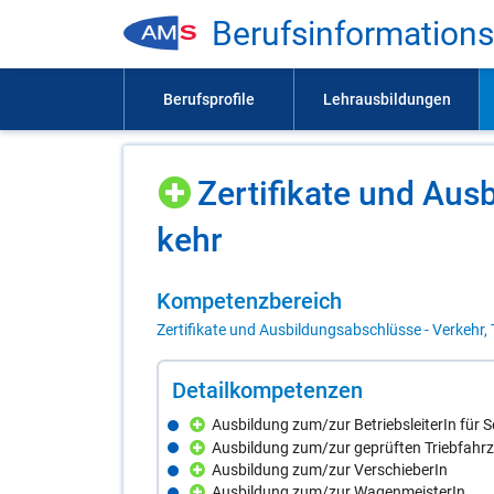
Be­rufs­in­for­ma­ti­on
Zer­ti­fi­ka­te und Aus
kehr
Kom­pe­tenz­be­reich
Zertifikate und Ausbildungsabschlüsse - Verkehr, 
De­tail­kom­pe­ten­zen
Ausbildung zum/zur BetriebsleiterIn für 
Ausbildung zum/zur geprüften Triebfahr
Ausbildung zum/zur VerschieberIn
Ausbildung zum/zur WagenmeisterIn