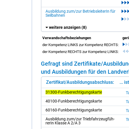
Ausbildung zum/zur BetriebsleiterIn für
Seilbahnen
weitere anzeigen
(8)
Verwandschaftsbeziehungen
ger
der Kompetenz LINKS zur Kompetenz RECHTS:
der Kompetenz RECHTS zur Kompetenz LINKS:
Ge­fragt sind Zer­ti­fi­ka­te/​Aus­bil­d
und Aus­bil­dun­gen für den Land­ver­k
Zertifikat/Ausbildungsabschluss:
... i
31300-Funkberechtigungskarte
Ta
40100-Funk­be­rech­ti­gungs­kar­te
Ta
60160-Funk­be­rech­ti­gungs­kar­te
Ta
Aus­bil­dung zum/​zur Trieb­fahr­zeug­füh­
Tr
re­rIn Klas­se A 2/​A 3