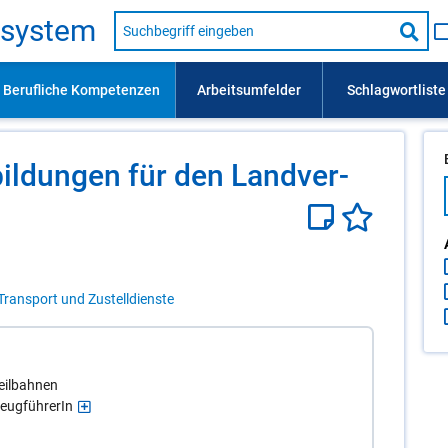
Suche
s­sys­tem
nach
Suc
Beruf,
Lehrausbildung,
star
Kompetenz
usw.
­bil­dun­gen für den Land­ver­
Transport und Zustelldienste
Seilbahnen
zeugführerIn