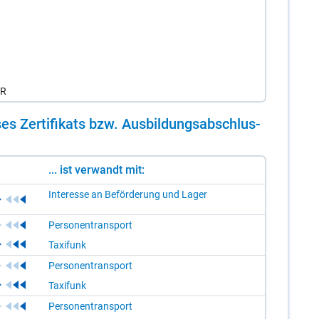
eR
es Zer­ti­fi­kats bzw. Aus­bil­dungs­ab­schlus­
... ist verwandt mit:
Interesse an Beförderung und Lager
Personentransport
Taxifunk
Personentransport
Taxifunk
Personentransport