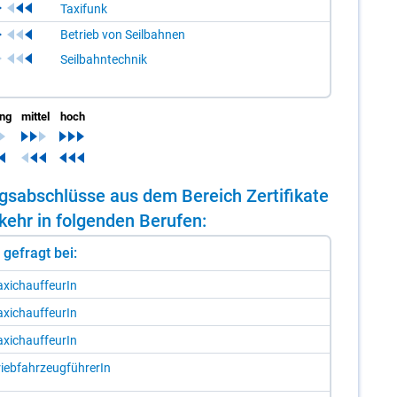
Taxifunk
Betrieb von Seilbahnen
Seilbahntechnik
ing
mittel
hoch
ungs­ab­schlüs­se aus dem Be­reich Zer­ti­fi­ka­te
ehr in fol­gen­den Be­ru­fen:
st gefragt bei:
­xi­chauf­feu­rIn
­xi­chauf­feu­rIn
­xi­chauf­feu­rIn
ieb­fahr­zeug­füh­re­rIn