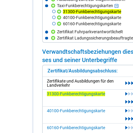
Taxi-Funkberechtigungskarten
31300-Funkberechtigungskarte
40100-Funkberechtigungskarte
60160-Funkberechtigungskarte
Zertifikat FuhrparkverantwortlicheR
Zertifikat Ladungssicherungsbeauftragt
Ver­wandt­schafts­be­zie­hun­gen die­s
ses und sei­ner Un­ter­be­grif­fe
Zertifikat/Ausbildungsabschluss:
Zer­ti­fi­ka­te und Aus­bil­dun­gen für den
Land­ver­kehr
31300-Funkberechtigungskarte
40100-Funkberechtigungskarte
60160-Funkberechtigungskarte