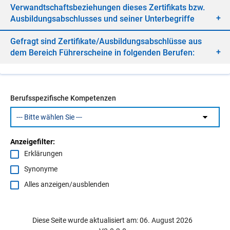
Ver­wandt­schafts­be­zie­hun­gen die­ses Zer­ti­fi­kats bzw.
Aus­bil­dungs­ab­schlus­ses und sei­ner Un­ter­be­grif­fe
Ge­fragt sind Zer­ti­fi­ka­te/​Aus­bil­dungs­ab­schlüs­se aus
dem Be­reich Füh­rer­schei­ne in fol­gen­den Be­ru­fen:
Berufsspezifische Kompetenzen
Anzeigefilter:
Erklärungen
Synonyme
Alles anzeigen/ausblenden
Diese Seite wurde aktualisiert am: 06. August 2026