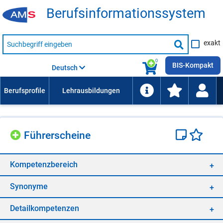
Be­rufs­in­for­ma­ti­ons­sys­tem
Suche
exakt
nach
Suche
Beruf,
Lehrausbildung,
starten
0
Kompetenz
BIS-Kompakt
Deutsch
usw.
Füh­rer­schei­ne
Kom­pe­tenz­be­reich
Syn­ony­me
De­tail­kom­pe­ten­zen