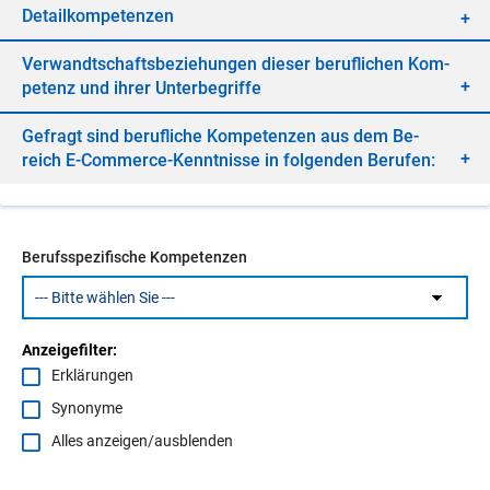
De­tail­kom­pe­ten­zen
Ver­wandt­schafts­be­zie­hun­gen die­ser be­ruf­li­chen Kom­
pe­tenz und ih­rer Un­ter­be­grif­fe
Ge­fragt sind be­ruf­li­che Kom­pe­ten­zen aus dem Be­
reich E-Com­mer­ce-Kennt­nis­se in fol­gen­den Be­ru­fen:
Berufsspezifische Kompetenzen
Anzeigefilter:
Erklärungen
Synonyme
Alles anzeigen/ausblenden