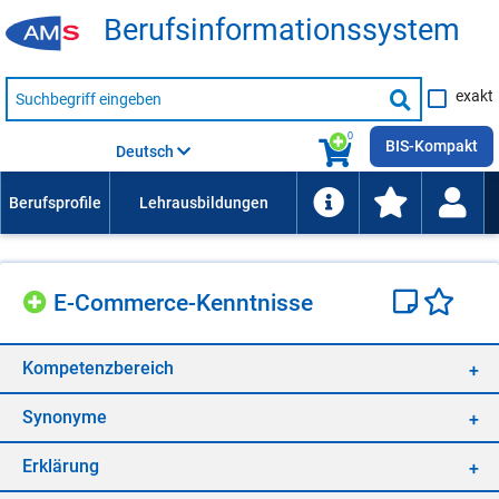
Be­rufs­in­for­ma­ti­ons­sys­tem
Suche
exakt
nach
Suche
Beruf,
Lehrausbildung,
starten
0
Kompetenz
BIS-Kompakt
Deutsch
usw.
E-Com­mer­ce-Kennt­nis­se
Kom­pe­tenz­be­reich
Syn­ony­me
Er­klä­rung