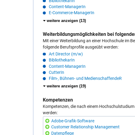
BibliothekarIn
Content-ManagerIn
E-Commerce-ManagerIn
weitere
weitere anzeigen (13
)
Einträge
anzeigen
Weiterbildungsmöglichkeiten bei folgende
Mit einer Weiterbildung an einer Hochschule im
folgende Berufsprofile ausgeübt werden:
Art Director (m/w)
BibliothekarIn
Content-ManagerIn
CutterIn
Film-, Bühnen- und MedienschaffendeR
weitere
weitere anzeigen (19
)
Einträge
anzeigen
Kompetenzen
Kompetenzen, die nach einem Hochschulstudium 
werden:
Adobe-Grafik-Software
Customer Relationship Management
Datenpflege