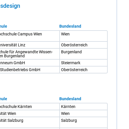
ns­de­sign
hule
Bundesland
och­schu­le Cam­pus Wien
Wien
i­ver­si­tät Linz
Ober­ös­ter­reich
hu­le für An­ge­wand­te Wis­sen­
Bur­gen­land
en Bur­gen­land
an­ne­um GmbH
Stei­er­mark
tu­di­en­be­triebs GmbH
Ober­ös­ter­reich
hule
Bundesland
ch­schu­le Kärn­ten
Kärn­ten
si­tät Wien
Wien
si­tät Salz­burg
Salz­burg