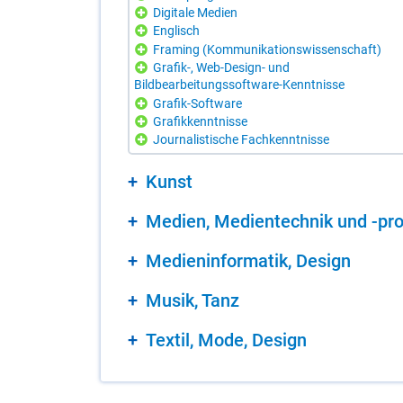
Digitale Medien
Englisch
Framing (Kommunikationswissenschaft)
Grafik-, Web-Design- und
Bildbearbeitungssoftware-Kenntnisse
Grafik-Software
Grafikkenntnisse
Journalistische Fachkenntnisse
Kunst
Me­di­en, Me­di­en­tech­nik und -pro­
Me­di­en­in­for­ma­tik, De­sign
Mu­sik, Tanz
Tex­til, Mode, De­sign