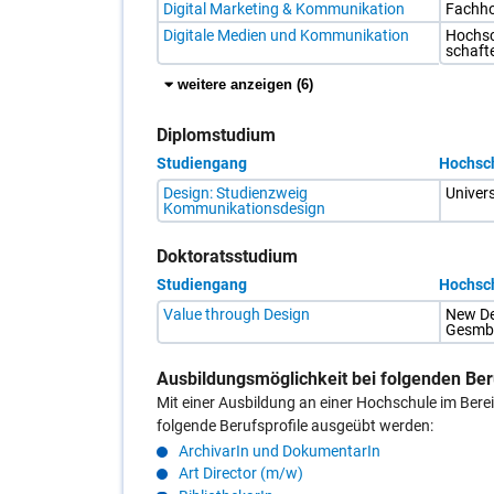
Digital Marketing & Kommunikation
Fach­ho
"alle
in
anzeigen"
Kommunikation
Digitale Medien und Kommunikation
Hoch­sc
anzeigen
und
schaf­t
lassen
Informationsdesign
und
Es
weitere
weitere anzeigen (6
)
mit
werden
Einträge
dem
die
anzeigen
Klicken
ersten
Diplomstudium
auf
5
"weniger
Einträge
Studiengang
Hochsc
anzeigen"
angezeigt.
ausblenden.
Sie
Tabelle
Design: Studienzweig
Uni­ver
können
mit
Kommunikationsdesign
alle
Studiengängen
Einträge
und
mit
Hochschulen
Doktoratsstudium
Klicken
im
auf
Diplomstudium
Studiengang
Hochsc
"alle
in
Tabelle
anzeigen"
Kommunikation
Value through Design
New De­s
mit
anzeigen
und
Ges­m
Studiengängen
lassen
Informationsdesign
und
und
Hochschulen
mit
Ausbildungsmöglichkeit bei folgenden Ber
im
dem
Doktoratsstudium
Klicken
Mit einer Ausbildung an einer Hochschule im Be
in
auf
folgende Berufsprofile ausgeübt werden:
Kommunikation
"weniger
und
anzeigen"
ArchivarIn und DokumentarIn
Informationsdesign
ausblenden.
Art Director (m/w)