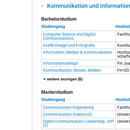
Kom­mu­ni­ka­ti­on und In­for­ma­ti­o
Bachelorstudium
Studiengang
Hochsc
Tabelle
Computer Science and Digital
Fach­h
mit
Communications
Studiengängen
und
Grafik-Design und Fotografie
Kunst­un
Hochschulen
Information, Medien & Kommunikation
Hoch­sc
im
schaf­t
Bachelorstudium
in
Informationsdesign
FH Jo­
Kommunikation
und
Kommunikation, Wissen, Medien
FH OÖ S
Informationsdesign
Es
weitere
weitere anzeigen (6
)
werden
Einträge
die
anzeigen
ersten
Masterstudium
5
Einträge
Studiengang
Hochsc
angezeigt.
Sie
Tabelle
Communication Engineering
Fach­ho
können
mit
alle
Studiengängen
Communication Science (E)
Uni­ver­
Einträge
und
Digital Communication Leadership, JDP
Uni­ver­
mit
Hochschulen
(E)
Klicken
im
auf
Masterstudium