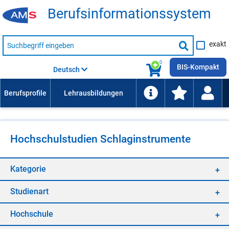
Be­rufs­in­for­ma­ti­ons­sys­tem
Suche
exakt
nach
Suche
Beruf,
Lehrausbildung,
starten
0
Kompetenz
BIS-Kompakt
Deutsch
usw.
Hoch­schul­stu­di­en Schlag­in­stru­men­te
Ka­te­go­rie
Stu­di­en­art
Hoch­schu­le