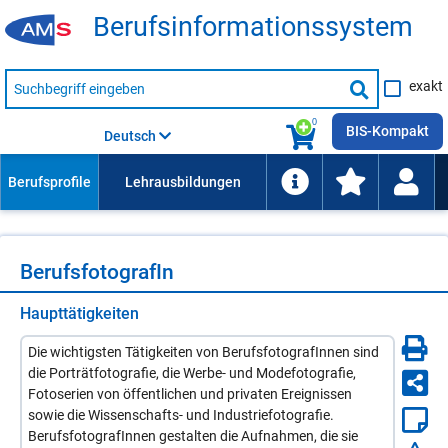
Be­rufs­in­for­ma­ti­ons­sys­tem
Suche
exakt
nach
Suche
Beruf,
Lehrausbildung,
starten
0
Kompetenz
BIS-Kompakt
Deutsch
usw.
Be­rufs­fo­to­gra­fIn
Haupttätigkeiten
Die wichtigsten Tätigkeiten von BerufsfotografInnen sind
die Porträtfotografie, die Werbe- und Modefotografie,
Fotoserien von öffentlichen und privaten Ereignissen
sowie die Wissenschafts- und Industriefotografie.
BerufsfotografInnen gestalten die Aufnahmen, die sie