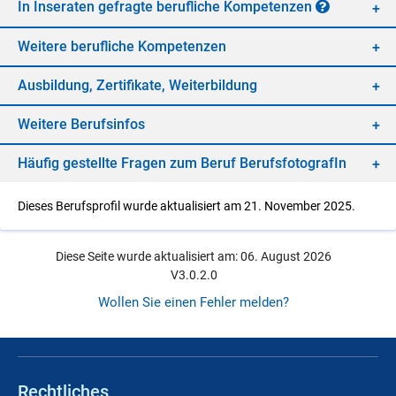
In In­se­ra­ten ge­frag­te be­ruf­li­che Kom­pe­ten­zen
Wei­te­re be­ruf­li­che Kom­pe­ten­zen
Aus­bil­dung, Zer­ti­fi­ka­te, Wei­ter­bil­dung
Wei­te­re Be­rufs­in­fos
Häu­fig ge­stell­te Fra­gen zum Be­ruf Be­rufs­fo­to­gra­fIn
Dieses Berufsprofil wurde aktualisiert am 21. November 2025.
Diese Seite wurde aktualisiert am: 06. August 2026
V3.0.2.0
Wollen Sie einen Fehler melden?
Rechtliches