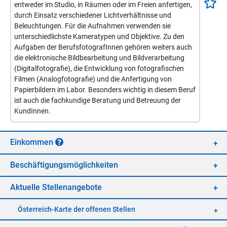
entweder im Studio, in Räumen oder im Freien anfertigen,
durch Einsatz verschiedener Lichtverhältnisse und
Beleuchtungen. Für die Aufnahmen verwenden sie
unterschiedlichste Kameratypen und Objektive. Zu den
Aufgaben der BerufsfotografInnen gehören weiters auch
die elektronische Bildbearbeitung und Bildverarbeitung
(Digitalfotografie), die Entwicklung von fotografischen
Filmen (Analogfotografie) und die Anfertigung von
Papierbildern im Labor. Besonders wichtig in diesem Beruf
ist auch die fachkundige Beratung und Betreuung der
KundInnen.
Ein­kom­men
Be­schäf­ti­gungs­mög­lich­kei­ten
Ak­tu­el­le Stel­len­an­ge­bo­te
Öster­reich-Kar­te der of­fe­nen Stel­len