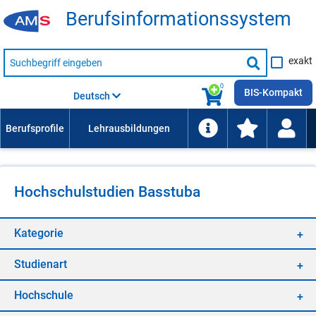
Be­rufs­in­for­ma­ti­ons­sys­tem
Suche
exakt
nach
Suche
Beruf,
Lehrausbildung,
starten
0
Kompetenz
BIS-Kompakt
Deutsch
usw.
Hoch­schul­stu­di­en Bas­stu­ba
Ka­te­go­rie
Stu­di­en­art
Hoch­schu­le