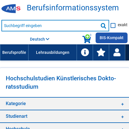
Be­rufs­in­for­ma­ti­ons­sys­tem
Suche
exakt
nach
Suche
Beruf,
Lehrausbildung,
starten
0
Kompetenz
BIS-Kompakt
Deutsch
usw.
Hoch­schul­stu­di­en Künst­le­ri­sches Dok­to­
rats­stu­di­um
Ka­te­go­rie
Stu­di­en­art
Hoch­schu­le