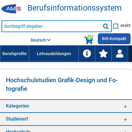
Be­rufs­in­for­ma­ti­ons­sys­tem
Suche
exakt
nach
Suche
Beruf,
Lehrausbildung,
starten
0
Kompetenz
BIS-Kompakt
Deutsch
usw.
Hoch­schul­stu­di­en Gra­fik-De­sign und Fo­
to­gra­fie
Ka­te­go­ri­en
Stu­di­en­art
Hoch­schu­le