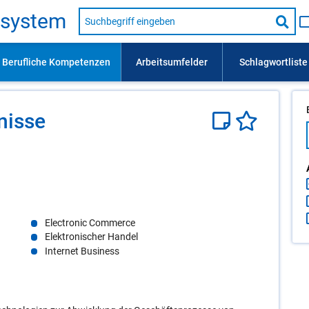
Suche
s­sys­tem
nach
Suc
Beruf,
Lehrausbildung,
star
Kompetenz
usw.
is­se
Electronic Commerce
Elektronischer Handel
Internet Business