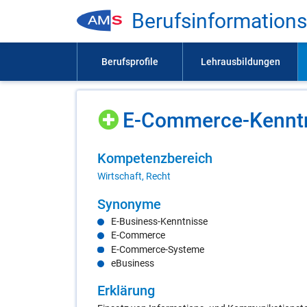
Be­rufs­in­for­ma­ti­on
E-Com­mer­ce-Kennt­n
Kom­pe­tenz­be­reich
Wirtschaft, Recht
Syn­ony­me
E-Business-Kenntnisse
E-Commerce
E-Commerce-Systeme
eBusiness
Er­klä­rung