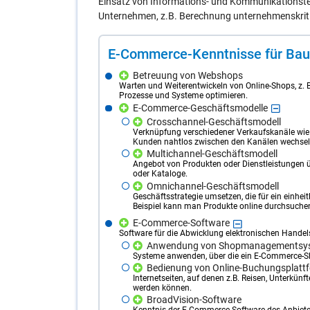
Einsatz von Informations- und Kommunikationst
Unternehmen, z.B. Berechnung unternehmenskritis
E-Com­mer­ce-Kennt­nis­se für Bau­m
Betreuung von Webshops
Warten und Weiterentwickeln von Online-Shops, z. B
Prozesse und Systeme optimieren.
E-Commerce-Geschäftsmodelle
Crosschannel-Geschäftsmodell
Verknüpfung verschiedener Verkaufskanäle wie
Kunden nahtlos zwischen den Kanälen wechsel
Multichannel-Geschäftsmodell
Angebot von Produkten oder Dienstleistungen 
oder Kataloge.
Omnichannel-Geschäftsmodell
Geschäftsstrategie umsetzen, die für ein einhei
Beispiel kann man Produkte online durchsuchen 
E-Commerce-Software
Software für die Abwicklung elektronischen Handel
Anwendung von Shopmanagementsy
Systeme anwenden, über die ein E-Commerce-Sh
Bedienung von Online-Buchungsplatt
Internetseiten, auf denen z.B. Reisen, Unterkün
werden können.
BroadVision-Software