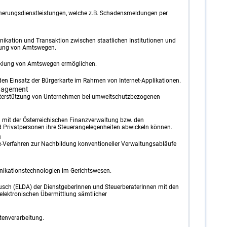
herungsdienstleistungen, welche z.B. Schadensmeldungen per
ikation und Transaktion zwischen staatlichen Institutionen und
lung von Amtswegen.
cklung von Amtswegen ermöglichen.
den Einsatz der Bürgerkarte im Rahmen von Internet-Applikationen.
nagement
terstützung von Unternehmen bei umweltschutzbezogenen
 mit der Österreichischen Finanzverwaltung bzw. den
 Privatpersonen ihre Steuerangelegenheiten abwickeln können.
n
ne-Verfahren zur Nachbildung konventioneller Verwaltungsabläufe
kationstechnologien im Gerichtswesen.
ch (ELDA) der DienstgeberInnen und SteuerberaterInnen mit den
elektronischen Übermittlung sämtlicher
tenverarbeitung.