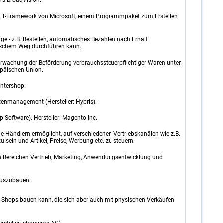
rs BroadVision.
NET-Framework von Microsoft, einem Programmpaket zum Erstellen
e - z.B. Bestellen, automatisches Bezahlen nach Erhalt
onischem Weg durchführen kann.
berwachung der Beförderung verbrauchssteuerpflichtiger Waren unter
opäischen Union.
Intershop.
tenmanagement (Hersteller: Hybris).
Software). Hersteller: Magento Inc.
e Händlern ermöglicht, auf verschiedenen Vertriebskanälen wie z.B.
zu sein und Artikel, Preise, Werbung etc. zu steuern.
 Bereichen Vertrieb, Marketing, Anwendungsentwicklung und
auszubauen.
-Shops bauen kann, die sich aber auch mit physischen Verkäufen
rsteller: shopware AG).