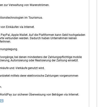
ngen zur Verwaltung von Warenströmen.
ionstechnologien im Tourismus.
on Einkäufen via Internet.
B. PayPal, Apple Wallet. Auf die Plattformen kann Geld hochgeladen
karte verbunden werden. Dadurch haben Unternehmen keinen
ferInnen.
chnungslegung.
hlvorgänge, bei denen mindestens der Zahlungspflichtige mobile
ierung, Autorisierung oder Realisierung der Zahlung einsetzt.
inkäufe und -Verkäufe genutzt wird.
 anbietet mittels derer elektronische Zahlungen vorgenommen
n.
WorldPay zur sicheren Überweisung von Beträgen via Internet.