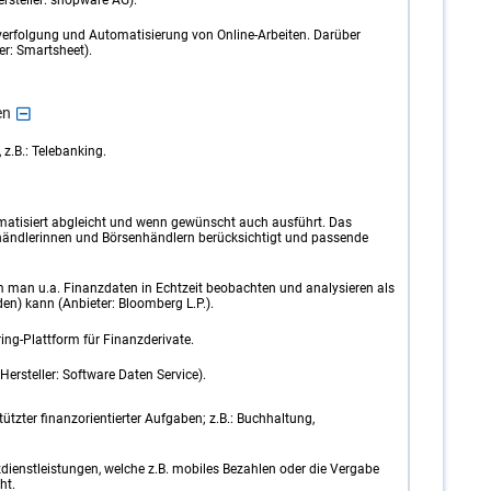
verfolgung und Automatisierung von Online-Arbeiten. Darüber
er: Smartsheet).
en
z.B.: Telebanking.
atisiert abgleicht und wenn gewünscht auch ausführt. Das
händlerinnen und Börsenhändlern berücksichtigt und passende
em man u.a. Finanzdaten in Echtzeit beobachten und analysieren als
en) kann (Anbieter: Bloomberg L.P.).
ng-Plattform für Finanzderivate.
ersteller: Software Daten Service).
tzter finanzorientierter Aufgaben; z.B.: Buchhaltung,
ienstleistungen, welche z.B. mobiles Bezahlen oder die Vergabe
ht.