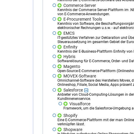
Kenntnis der E-Commerce-Software des Anbiete
Commerce Server
Kenntnis der Commerce Server-Plattform im .
von E-Commerce-Anwendungen.
E-Procurement Tools
Kenntnis von Software, die Beschaffungsvorgäng
elektronischer Rechnungen u.s.w. - auf elektr
EMCS
IT-gestütztes Verfahren zur Deklaration und Ü
Steueraussetzung im gesamten Gebiet der Eur
Enfinity
Kenntnis der E-Business-Plattform Enfinity von 
Hybris
Softwarelösung für E-Commerce, Order- und Da
Magento
Open-Source-E-Commerce-Plattform (Onlineshop-
MOVEX-Software
Omnichannel-Software des Herstellers Movex, di
Onlineshop, Filiale, Social Media, Apps präsent 
Salesforce
Anbieter von Cloud-Computing-Lösungen in den
KundInnenenservice.
Visualforce
Framework, um die Salesforce-Umgebung 
Shopify
Eine E-Commerce-Plattform mit der man Online
verknüpfen lässt.
Shopware
In Modulen aufgebautes Online-Shopsystem (He