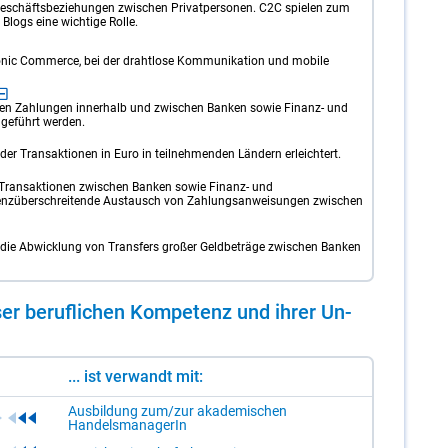
Geschäftsbeziehungen zwischen Privatpersonen. C2C spielen zum
 Blogs eine wichtige Rolle.
ronic Commerce, bei der drahtlose Kommunikation und mobile
en Zahlungen innerhalb und zwischen Banken sowie Finanz- und
hgeführt werden.
er Transaktionen in Euro in teilnehmenden Ländern erleichtert.
n Transaktionen zwischen Banken sowie Finanz- und
r grenzüberschreitende Austausch von Zahlungsanweisungen zwischen
 die Abwicklung von Transfers großer Geldbeträge zwischen Banken
er be­ruf­li­chen Kom­pe­tenz und ih­rer Un­
... ist verwandt mit:
Ausbildung zum/zur akademischen
HandelsmanagerIn