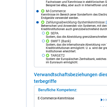
Fachwissen und Kenntnisse in elektronischen 
Beispiel bei eBay, aber auch in Internetforen und
M-Commerce
Kenntnisse im Bereich jener Sonderform des Elect
Endgeräte verwendet werden.
Zahlungsabwicklung-Systemkenntnisse
Beherrschen und Anwenden von Systemen, mit den
Kreditinstitutionen auch grenzüberschreitend durc
SEPA
System, das die Abwicklung grenzüberschreitend
SWIFT (Bank)
System, das die internationale Abwicklung vo
Kreditinstitutionen ermöglicht. U. a. wird de
Institutionen erleichtert.
TARGET2
System der Europäischen Zentralbank, welches
im Euroraum ermöglicht.
Ver­wandt­schafts­be­zie­hun­gen die­s
ter­be­grif­fe
Berufliche Kompetenz:
E-Com­mer­ce-Kennt­nis­se