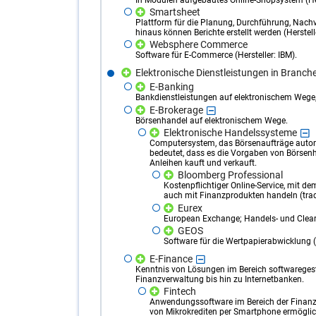
Smartsheet
Plattform für die Planung, Durchführung, Nach
hinaus können Berichte erstellt werden (Herstell
Websphere Commerce
Software für E-Commerce (Hersteller: IBM).
Elektronische Dienstleistungen in Branch
E-Banking
Bankdienstleistungen auf elektronischem Wege, 
E-Brokerage
Börsenhandel auf elektronischem Wege.
Elektronische Handelssysteme
Computersystem, das Börsenaufträge autom
bedeutet, dass es die Vorgaben von Börsen
Anleihen kauft und verkauft.
Bloomberg Professional
Kostenpflichtiger Online-Service, mit d
auch mit Finanzprodukten handeln (trad
Eurex
European Exchange; Handels- und Cleari
GEOS
Software für die Wertpapierabwicklung (H
E-Finance
Kenntnis von Lösungen im Bereich softwaregestü
Finanzverwaltung bis hin zu Internetbanken.
Fintech
Anwendungssoftware im Bereich der Finanzd
von Mikrokrediten per Smartphone ermöglic