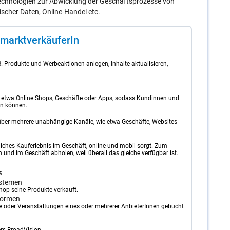
echnologien zur Abwicklung der Geschäftsprozesse von
cher Daten, Online-Handel etc.
arkt­ver­käu­fe­rIn
. Produkte und Werbeaktionen anlegen, Inhalte aktualisieren,
 etwa Online Shops, Geschäfte oder Apps, sodass Kundinnen und
n können.
über mehrere unabhängige Kanäle, wie etwa Geschäfte, Websites
tliches Kauferlebnis im Geschäft, online und mobil sorgt. Zum
und im Geschäft abholen, weil überall das gleiche verfügbar ist.
s.
stemen
op seine Produkte verkauft.
formen
fte oder Veranstaltungen eines oder mehrerer AnbieterInnen gebucht