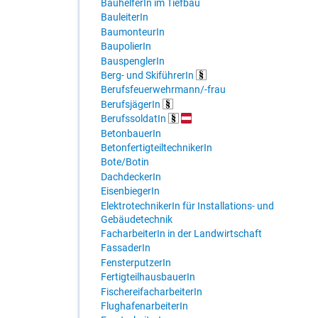
BauhelferIn im Tiefbau
BauleiterIn
BaumonteurIn
BaupolierIn
BauspenglerIn
Berg- und SkiführerIn
Berufsfeuerwehrmann/-frau
BerufsjägerIn
BerufssoldatIn
BetonbauerIn
BetonfertigteiltechnikerIn
Bote/Botin
DachdeckerIn
EisenbiegerIn
ElektrotechnikerIn für Installations- und
Gebäudetechnik
FacharbeiterIn in der Landwirtschaft
FassaderIn
FensterputzerIn
FertigteilhausbauerIn
FischereifacharbeiterIn
FlughafenarbeiterIn