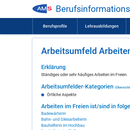
Be­rufs­in­for­ma­ti­on
Ar­beits­um­feld Ar­bei­te
Er­klä­rung
Ständiges oder sehr häufiges Arbeiten im Freien.
Ar­beits­um­fel­der-Ka­te­go­ri­en
(Übersicht
Örtliche Aspekte
Ar­bei­ten im Frei­en ist/​sind in fol­g
BadewärterIn
Bahn- und GleisarbeiterIn
BauhelferIn im Hochbau