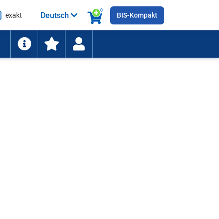
0
Deutsch
exakt
BIS-Kompakt
he
ten