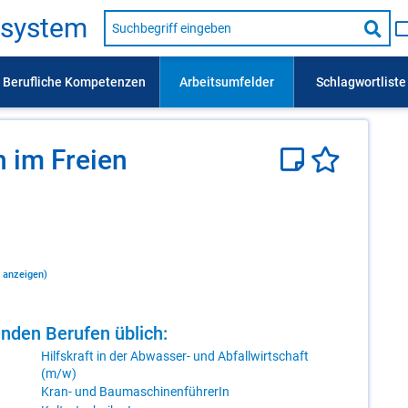
Suche
s­sys­tem
nach
Suc
Beruf,
Lehrausbildung,
star
Kompetenz
usw.
n im Frei­en
 anzeigen)
en­den Be­ru­fen üb­lich:
Hilfskraft in der Abwasser- und Abfallwirtschaft
(m/w)
Kran- und BaumaschinenführerIn