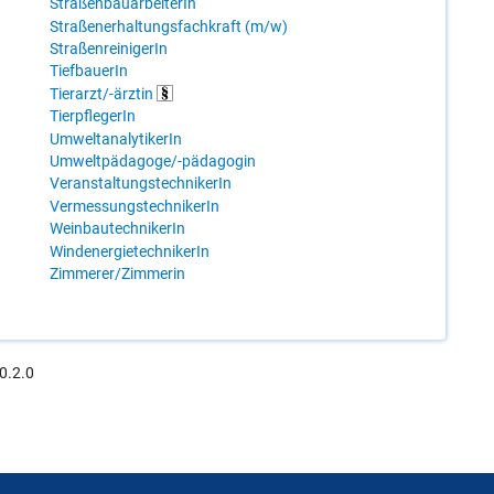
StraßenbauarbeiterIn
Straßenerhaltungsfachkraft (m/w)
StraßenreinigerIn
TiefbauerIn
Tierarzt/-ärztin
TierpflegerIn
UmweltanalytikerIn
Umweltpädagoge/-pädagogin
VeranstaltungstechnikerIn
VermessungstechnikerIn
WeinbautechnikerIn
WindenergietechnikerIn
Zimmerer/Zimmerin
0.2.0