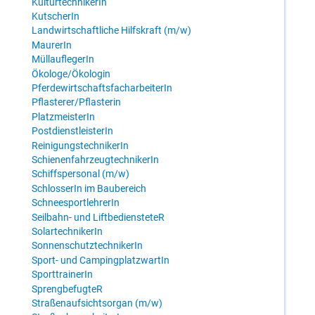
KulturtechnikerIn
KutscherIn
Landwirtschaftliche Hilfskraft (m/w)
MaurerIn
MüllauflegerIn
Ökologe/Ökologin
PferdewirtschaftsfacharbeiterIn
Pflasterer/Pflasterin
PlatzmeisterIn
PostdienstleisterIn
ReinigungstechnikerIn
SchienenfahrzeugtechnikerIn
Schiffspersonal (m/w)
SchlosserIn im Baubereich
SchneesportlehrerIn
Seilbahn- und LiftbediensteteR
SolartechnikerIn
SonnenschutztechnikerIn
Sport- und CampingplatzwartIn
SporttrainerIn
SprengbefugteR
Straßenaufsichtsorgan (m/w)