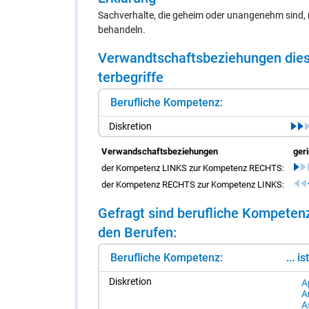
Sachverhalte, die geheim oder unangenehm sind, 
behandeln.
Ver­wandt­schafts­be­zie­hun­gen die­s
ter­be­grif­fe
Berufliche Kompetenz:
Dis­kre­ti­on
Verwandschaftsbeziehungen
ger
der Kompetenz LINKS zur Kompetenz RECHTS:
der Kompetenz RECHTS zur Kompetenz LINKS:
Ge­fragt sind be­ruf­li­che Kom­pe­ten
den Be­ru­fen:
Berufliche Kompetenz:
... i
Dis­kre­ti­on
A
Ar
A