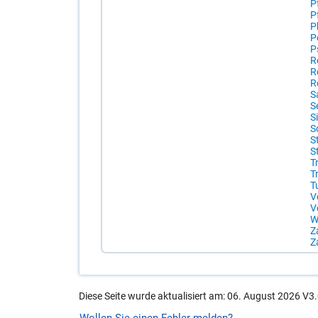
Pf
P
P
Po
P
R
Re
Re
S
Se
S
So
St
S
T
Tr
T
Ve
V
W
Z
Z
Diese Seite wurde aktualisiert am: 06. August 2026 V3.