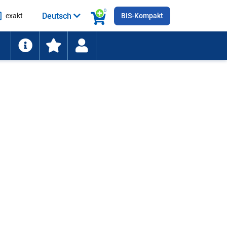
0
Deutsch
exakt
BIS-Kompakt
he
ten