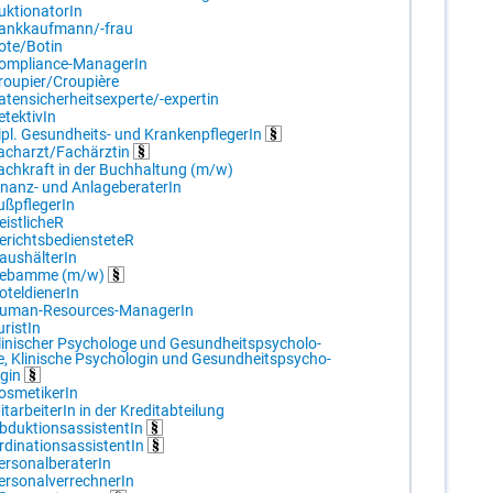
k­tio­na­to­rIn
ank­kauf­mann/-​frau
ote/​Bo­tin
om­p­li­an­ce-Ma­na­ge­rIn
rou­pier/​Crou­piè­re
­ten­si­cher­heits­ex­per­te/-​ex­per­tin
­tek­ti­vIn
ipl. Ge­sund­heits- und Kran­ken­pfle­ge­rIn
ach­arzt/​Fach­ärz­tin
ach­kraft in der Buch­hal­tung (m/​w)
­nanz- und An­la­ge­be­ra­te­rIn
ß­pfle­ge­rIn
eist­li­cheR
e­richts­be­diens­te­teR
aus­häl­te­rIn
eb­am­me (m/​w)
­tel­die­ne­rIn
u­man-Re­sour­ces-Ma­na­ge­rIn
­ris­tIn
li­ni­scher Psy­cho­lo­ge und Ge­sund­heits­psy­cho­lo­
e, Kli­ni­sche Psy­cho­lo­gin und Ge­sund­heits­psy­cho­
o­gin
s­me­ti­ke­rIn
t­ar­bei­te­rIn in der Kre­dit­ab­tei­lung
­duk­ti­ons­as­sis­ten­tIn
­di­na­ti­ons­as­sis­ten­tIn
r­so­nal­be­ra­te­rIn
r­so­nal­ver­rech­ne­rIn