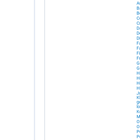
Au
B
B
C
C
Da
De
D
F
F
Fi
Fu
G
G
H
H
Ho
H
Ju
K
g
l
Ko
Mi
Ob
Or
Pe
Pe