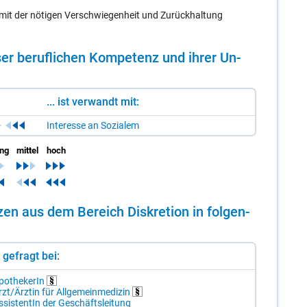
mit der nötigen Verschwiegenheit und Zurückhaltung
er be­ruf­li­chen Kom­pe­tenz und ih­rer Un­
... ist verwandt mit:
Interesse an Sozialem
ing
mittel
hoch
­zen aus dem Be­reich Dis­kre­ti­on in fol­gen­
st gefragt bei:
po­the­ke­rIn
zt/Ä​rz­tin für All­ge­mein­me­di­zin
s­sis­ten­tIn der Ge­schäfts­lei­tung