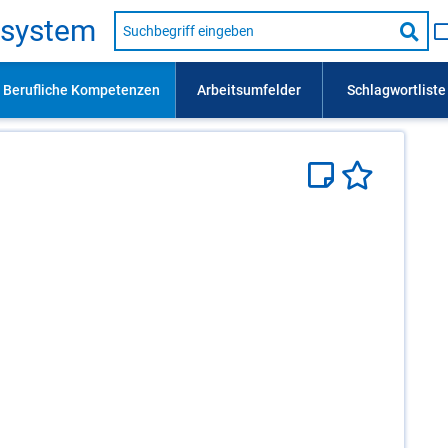
Suche
s­sys­tem
nach
Suc
Beruf,
Lehrausbildung,
star
Kompetenz
usw.