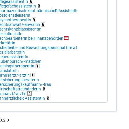
le­ge­as­sis­ten­tIn
fle­ge­fachas­sis­ten­tIn
har­ma­zeu­tisch-kauf­män­ni­scheR As­sis­ten­tIn
st­dienst­leis­te­rIn
sy­cho­the­ra­peu­tIn
echts­an­walt/-​an­wäl­tin
chts­kanz­lei­as­sis­ten­tIn
­zep­tio­nis­tIn
ach­be­ar­bei­te­rIn bei Fi­nanz­be­hör­den
­kre­tä­rIn
i­cher­heits- und Be­wa­chungs­per­so­nal (m/​w)
­zi­al­ar­bei­te­rIn
eu­er­as­sis­ten­tIn
tu­ben­bursch/-​mäd­chen
rai­nings­the­ra­peu­tIn
ans­la­to­rIn
ur­nus­arzt/-​ärz­tin
r­si­che­rungs­be­ra­te­rIn
er­si­che­rungs­kauf­mann/-​frau
irt­schafts­treu­hän­de­rIn
ahn­arzt/-​ärz­tin
ahn­ärzt­li­cheR As­sis­ten­tIn
0.2.0