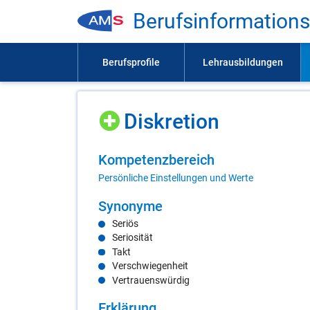
Be­rufs­in­for­ma­ti­on
Dis­kre­ti­on
Kom­pe­tenz­be­reich
Persönliche Einstellungen und Werte
Syn­ony­me
Seriös
Seriosität
Takt
Verschwiegenheit
Vertrauenswürdig
Er­klä­rung