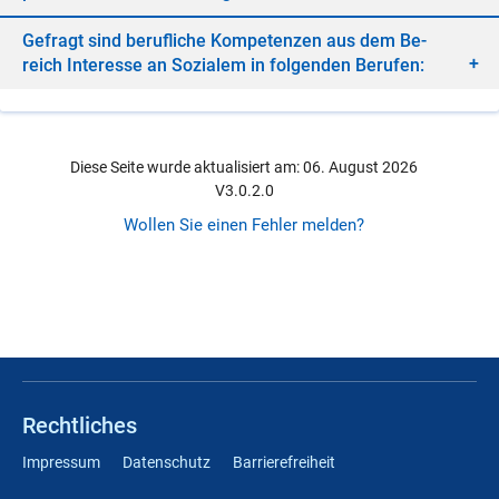
Ge­fragt sind be­ruf­li­che Kom­pe­ten­zen aus dem Be­
reich In­ter­es­se an So­zia­lem in fol­gen­den Be­ru­fen:
Diese Seite wurde aktualisiert am: 06. August 2026
V3.0.2.0
Wollen Sie einen Fehler melden?
Rechtliches
Impressum
Datenschutz
Barrierefreiheit