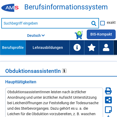
Be­rufs­in­for­ma­ti­ons­sys­tem
Suche
exakt
nach
Suche
Beruf,
Lehrausbildung,
starten
0
Kompetenz
BIS-Kompakt
Deutsch
usw.
Ob­duk­ti­ons­as­sis­ten­tIn
Haupttätigkeiten
ObduktionsassistentInnen leisten nach ärztlicher
Anordnung und unter ärztlicher Aufsicht Unterstützung
bei Leichenöffnungen zur Feststellung der Todesursache
und des Sterbevorganges. Dazu gehört es u. a. die
Leichen für die Obduktion vorzubereiten, z. B. waschen