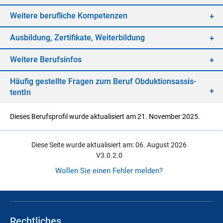
Wei­te­re be­ruf­li­che Kom­pe­ten­zen
Aus­bil­dung, Zer­ti­fi­ka­te, Wei­ter­bil­dung
Wei­te­re Be­rufs­in­fos
Häu­fig ge­stell­te Fra­gen zum Be­ruf Ob­duk­ti­ons­as­sis­
ten­tIn
Dieses Berufsprofil wurde aktualisiert am 21. November 2025.
Diese Seite wurde aktualisiert am: 06. August 2026
V3.0.2.0
Wollen Sie einen Fehler melden?
Rechtliches