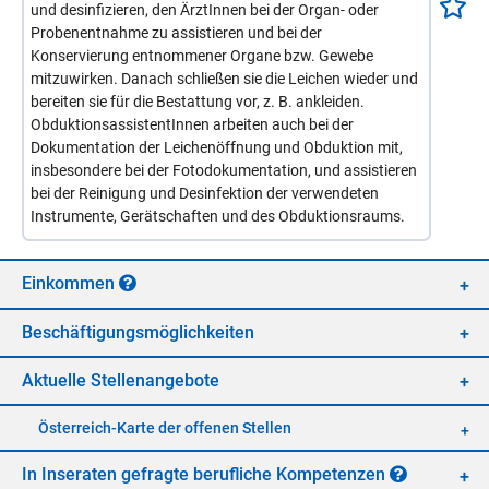
und desinfizieren, den ÄrztInnen bei der Organ- oder
Probenentnahme zu assistieren und bei der
Konservierung entnommener Organe bzw. Gewebe
mitzuwirken. Danach schließen sie die Leichen wieder und
bereiten sie für die Bestattung vor, z. B. ankleiden.
ObduktionsassistentInnen arbeiten auch bei der
Dokumentation der Leichenöffnung und Obduktion mit,
insbesondere bei der Fotodokumentation, und assistieren
bei der Reinigung und Desinfektion der verwendeten
Instrumente, Gerätschaften und des Obduktionsraums.
Ein­kom­men
Be­schäf­ti­gungs­mög­lich­kei­ten
Ak­tu­el­le Stel­len­an­ge­bo­te
Öster­reich-Kar­te der of­fe­nen Stel­len
In In­se­ra­ten ge­frag­te be­ruf­li­che Kom­pe­ten­zen