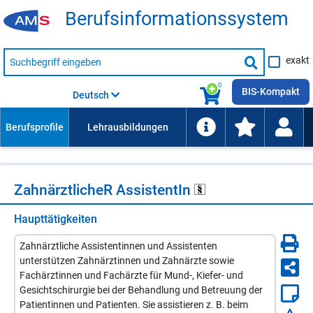
Be­rufs­in­for­ma­ti­ons­sys­tem
Suche
exakt
nach
Suche
Beruf,
Lehrausbildung,
starten
0
Kompetenz
BIS-Kompakt
Deutsch
usw.
Zahn­ärzt­li­cheR As­sis­ten­tIn
Haupttätigkeiten
Zahnärztliche Assistentinnen und Assistenten
unterstützen Zahnärztinnen und Zahnärzte sowie
Fachärztinnen und Fachärzte für Mund-, Kiefer- und
Gesichtschirurgie bei der Behandlung und Betreuung der
Patientinnen und Patienten. Sie assistieren z. B. beim