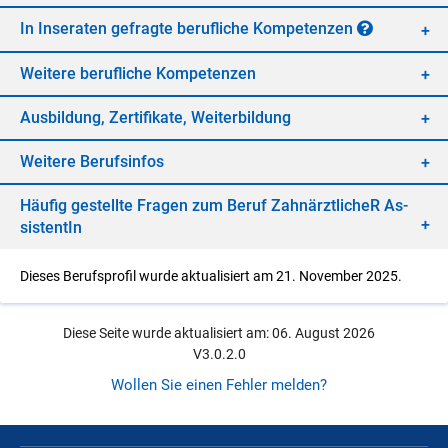
In In­se­ra­ten ge­frag­te be­ruf­li­che Kom­pe­ten­zen
Wei­te­re be­ruf­li­che Kom­pe­ten­zen
Aus­bil­dung, Zer­ti­fi­ka­te, Wei­ter­bil­dung
Wei­te­re Be­rufs­in­fos
Häu­fig ge­stell­te Fra­gen zum Be­ruf Zahn­ärzt­li­cheR As­
sis­ten­tIn
Dieses Berufsprofil wurde aktualisiert am 21. November 2025.
Diese Seite wurde aktualisiert am: 06. August 2026
V3.0.2.0
Wollen Sie einen Fehler melden?