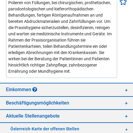
Polieren von Füllungen, bei chirurgischen, prothetischen,
parodontologischen und kieferorthopädischen
Behandlungen, fertigen Röntgenaufnahmen an und
bereiten Abdruckmaterialien und Zahnfüllungen vor. Um
die Praxishygiene sicherzustellen, desinfizieren, reinigen
und warten sie medizinische Instrumente und Geräte. Im
Rahmen der Praxisorganisation führen sie
Patientenkarteien, teilen Behandlungstermine ein oder
erledigen Abrechnungen mit den Krankenkassen. Sie
wirken bei der Beratung der Patientinnen und Patienten
hinsichtlich richtiger Zahnpflege, zahnbezogener
Ernährung oder Mundhygiene mit.
Ein­kom­men
Be­schäf­ti­gungs­mög­lich­kei­ten
Ak­tu­el­le Stel­len­an­ge­bo­te
Öster­reich-Kar­te der of­fe­nen Stel­len