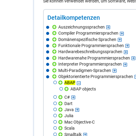
Sie können verwendet werden, um Software, Webs
De­tail­kom­pe­ten­zen
Auszeichnungssprachen
Compiler Programmiersprachen
Domänenspezifische Sprachen
Funktionale Programmiersprachen
Hardwarebeschreibungssprachen
Hardwarenahe Programmiersprachen
Interpreter Programmiersprachen
Multi-Paradigmen-Sprachen
Objektorientierte Programmiersprachen
ABAP
ABAP objects
C#
Dart
Java
Julia
Mac Objective-C
Scala
Smalltalk