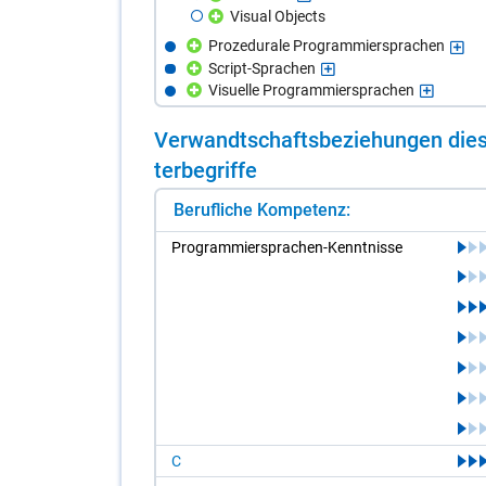
Visual Objects
Prozedurale Programmiersprachen
Script-Sprachen
Visuelle Programmiersprachen
Ver­wandt­schafts­be­zie­hun­gen die­s
ter­be­grif­fe
Berufliche Kompetenz:
Pro­gram­mier­spra­chen-Kennt­nis­se
C