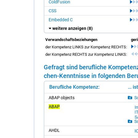
ColdFusion
CSS
Embedded C
weitere anzeigen
(8)
Verwandschaftsbeziehungen
ger
der Kompetenz LINKS zur Kompetenz RECHTS:
der Kompetenz RECHTS zur Kompetenz LINKS:
Ge­fragt sind be­ruf­li­che Kom­pe­t
chen-Kennt­nis­se in fol­gen­den Be­ru
Berufliche Kompetenz:
... i
ABAP ob­jects
So
ABAP
In
I
S
So
AHDL
IC