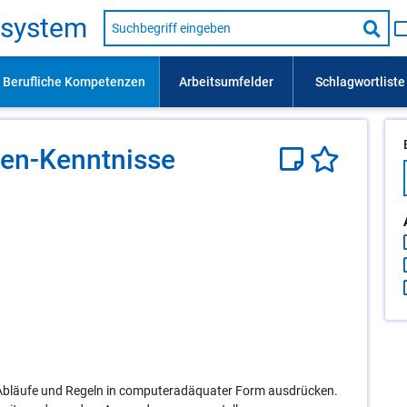
Suche
s­sys­tem
nach
Suc
Beruf,
Lehrausbildung,
star
Kompetenz
usw.
hen-Kennt­nis­se
bläufe und Regeln in computeradäquater Form ausdrücken.