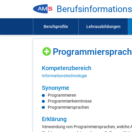
Be­rufs­in­for­ma­ti­on
Pro­gram­mier­spra­c
Kom­pe­tenz­be­reich
Informationstechnologie
Syn­ony­me
Programmieren
Programmierkenntnisse
Programmiersprachen
Er­klä­rung
Verwendung von Programmiersprachen, welche A