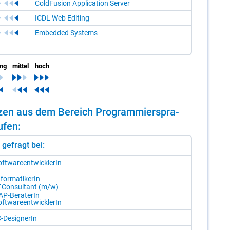
ColdFusion Application Server
ICDL Web Editing
Embedded Systems
ing
mittel
hoch
en­zen aus dem Be­reich Pro­gram­mier­spra­
­fen:
st gefragt bei:
ft­ware­ent­wick­le­rIn
­for­ma­ti­ke­rIn
T-Con­sul­tant (m/​w)
AP-Be­ra­te­rIn
ft­ware­ent­wick­le­rIn
-De­si­gne­rIn