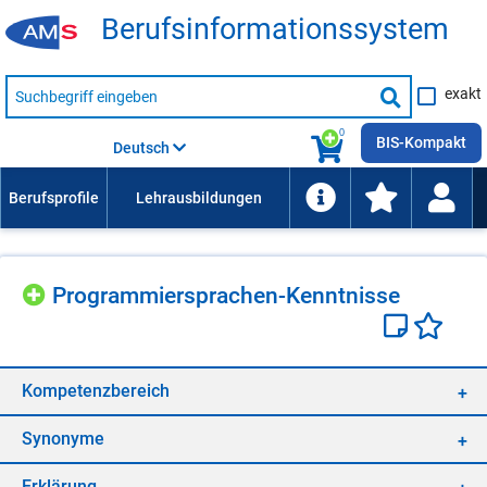
Be­rufs­in­for­ma­ti­ons­sys­tem
Suche
exakt
nach
Suche
Beruf,
Lehrausbildung,
starten
0
Kompetenz
BIS-Kompakt
Deutsch
usw.
Pro­gram­mier­spra­chen-Kennt­nis­se
Kom­pe­tenz­be­reich
Syn­ony­me
Er­klä­rung