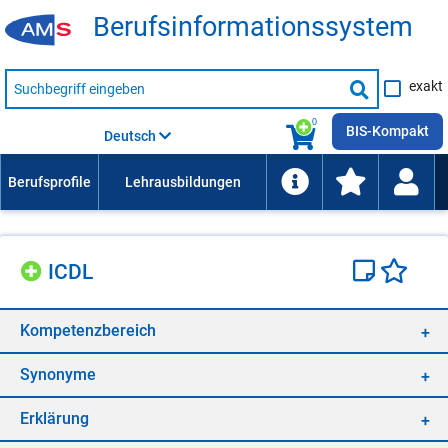
Be­rufs­in­for­ma­ti­ons­sys­tem
Suche
exakt
nach
Suche
Beruf,
Lehrausbildung,
starten
0
Kompetenz
BIS-Kompakt
Deutsch
usw.
ICDL
Kom­pe­tenz­be­reich
Syn­ony­me
Er­klä­rung