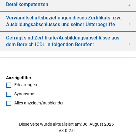
De­tail­kom­pe­ten­zen
Ver­wandt­schafts­be­zie­hun­gen die­ses Zer­ti­fi­kats bzw.
Aus­bil­dungs­ab­schlus­ses und sei­ner Un­ter­be­grif­fe
Ge­fragt sind Zer­ti­fi­ka­te/​Aus­bil­dungs­ab­schlüs­se aus
dem Be­reich ICDL in fol­gen­den Be­ru­fen:
Anzeigefilter:
Erklärungen
Synonyme
Alles anzeigen/ausblenden
Diese Seite wurde aktualisiert am: 06. August 2026
V3.0.2.0