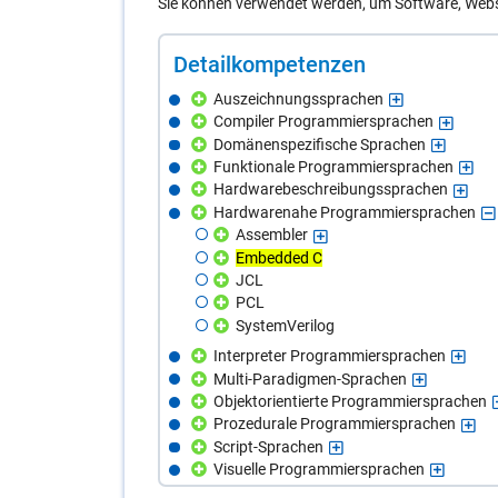
Sie können verwendet werden, um Software, Webs
De­tail­kom­pe­ten­zen
Auszeichnungssprachen
Compiler Programmiersprachen
Domänenspezifische Sprachen
Funktionale Programmiersprachen
Hardwarebeschreibungssprachen
Hardwarenahe Programmiersprachen
Assembler
Embedded C
JCL
PCL
SystemVerilog
Interpreter Programmiersprachen
Multi-Paradigmen-Sprachen
Objektorientierte Programmiersprachen
Prozedurale Programmiersprachen
Script-Sprachen
Visuelle Programmiersprachen