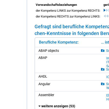
Verwandschaftsbeziehungen
ger
der Kompetenz LINKS zur Kompetenz RECHTS:
der Kompetenz RECHTS zur Kompetenz LINKS:
Ge­fragt sind be­ruf­li­che Kom­pe­t
chen-Kennt­nis­se in fol­gen­den Be­ru
Berufliche Kompetenz:
... i
ABAP ob­jects
So
ABAP
In
I
S
So
AHDL
IC
An­gu­lar
So
W
As­sem­bler
El
H
weitere anzeigen
(53)