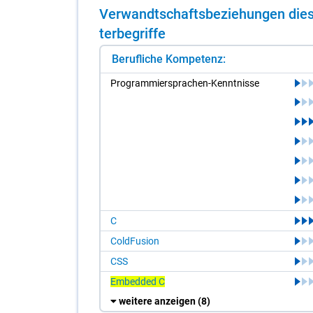
Ver­wandt­schafts­be­zie­hun­gen die­s
ter­be­grif­fe
Berufliche Kompetenz:
Pro­gram­mier­spra­chen-Kennt­nis­se
C
ColdFusion
CSS
Embedded C
weitere anzeigen
(8)