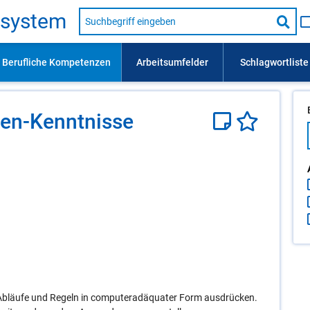
Suche
s­sys­tem
nach
Suc
Beruf,
Lehrausbildung,
star
Kompetenz
usw.
hen-Kennt­nis­se
bläufe und Regeln in computeradäquater Form ausdrücken.