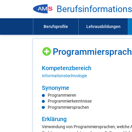
Be­rufs­in­for­ma­ti­on
Pro­gram­mier­spra­c
Kom­pe­tenz­be­reich
Informationstechnologie
Syn­ony­me
Programmieren
Programmierkenntnisse
Programmiersprachen
Er­klä­rung
Verwendung von Programmiersprachen, welche A