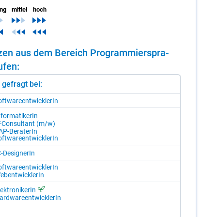
ing
mittel
hoch
en­zen aus dem Be­reich Pro­gram­mier­spra­
­fen:
st gefragt bei:
ft­ware­ent­wick­le­rIn
­for­ma­ti­ke­rIn
T-Con­sul­tant (m/​w)
AP-Be­ra­te­rIn
ft­ware­ent­wick­le­rIn
-De­si­gne­rIn
ft­ware­ent­wick­le­rIn
ebent­wick­le­rIn
ek­tro­ni­ke­rIn
ard­ware­ent­wick­le­rIn