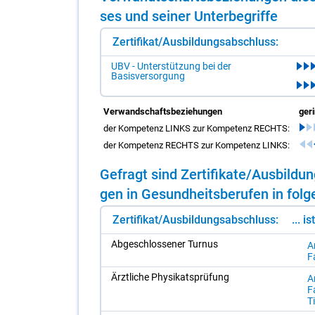
ses und sei­ner Un­ter­be­grif­fe
Zertifikat/Ausbildungsabschluss:
UBV - Unterstützung bei der
Basisversorgung
Verwandschaftsbeziehungen
ger
der Kompetenz LINKS zur Kompetenz RECHTS:
der Kompetenz RECHTS zur Kompetenz LINKS:
Ge­fragt sind Zer­ti­fi­ka­te/​Aus­bil­
gen in Ge­sund­heits­be­ru­fen in fol­g
Zertifikat/Ausbildungsabschluss:
... i
Ab­ge­schlos­se­ner Tur­nus
Ar
F
Ärzt­li­che Phy­si­kats­prü­fung
Ar
F
Ti