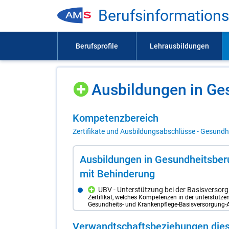
Be­rufs­in­for­ma­ti­on
Aus­bil­dun­gen in Ge­
Kom­pe­tenz­be­reich
Zertifikate und Ausbildungsabschlüsse - Gesundhe
Aus­bil­dun­gen in Ge­sund­heits­be­r
mit Be­hin­de­rung
UBV - Unterstützung bei der Basisversor
Zertifikat, welches Kompetenzen in der unterstütze
Gesundheits- und Krankenpflege-Basisversorgung-
Ver­wandt­schafts­be­zie­hun­gen die­s