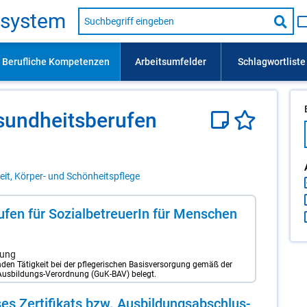
Suche
s­sys­tem
nach
Suc
Beruf,
Lehrausbildung,
star
Kompetenz
usw.
sund­heits­be­ru­fen
it, Körper- und Schönheitspflege
u­fen für So­zi­al­be­treue­rIn für Men­schen
gung
nden Tätigkeit bei der pflegerischen Basisversorgung gemäß der
Ausbildungs-Verordnung (GuK-BAV) belegt.
es Zer­ti­fi­kats bzw. Aus­bil­dungs­ab­schlus­