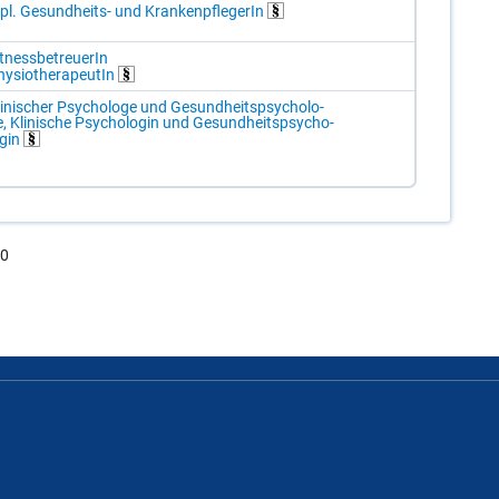
pl. Ge­sund­heits- und Kran­ken­pfle­ge­rIn
t­ness­be­treue­rIn
y­sio­the­ra­peu­tIn
i­ni­scher Psy­cho­lo­ge und Ge­sund­heits­psy­cho­lo­
, Kli­ni­sche Psy­cho­lo­gin und Ge­sund­heits­psy­cho­
­gin
.0