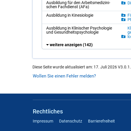
Aus­bil­dung für den Ar­beits­me­di­zi­ni­
Di
schen Fach­dienst (AFa)
Aus­bil­dung in Ki­ne­sio­lo­gie
Fi
Ph
Aus­bil­dung in Kli­ni­scher Psy­cho­lo­gie
Kl
und Ge­sund­heits­psy­cho­lo­gie
ge
lo
weitere anzeigen
(142)
Diese Seite wurde aktualisiert am: 17. Juli 2026 V3.0.1
Wollen Sie einen Fehler melden?
Rechtliches
Impressum
Datenschutz
Barrierefreiheit