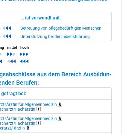
... ist verwandt mit:
Betreuung von pflegebedürftigen Menschen
Unterstützung bei der Lebensführung
ing
mittel
hoch
dungs­ab­schlüs­se aus dem Be­reich Aus­bil­dun­
en­den Be­ru­fen:
st gefragt bei:
zt/Ä​rz­tin für All­ge­mein­me­di­zin
ach­arzt/​Fach­ärz­tin
zt/Ä​rz­tin für All­ge­mein­me­di­zin
ach­arzt/​Fach­ärz­tin
er­arzt/-​ärz­tin