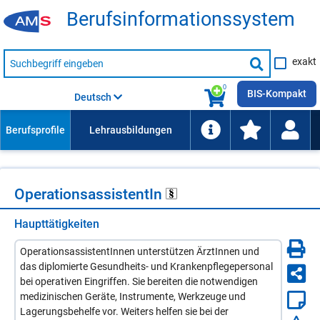
Be­rufs­in­for­ma­ti­ons­sys­tem
Suche
exakt
nach
Suche
Beruf,
Lehrausbildung,
starten
0
Kompetenz
BIS-Kompakt
Deutsch
usw.
Ope­ra­ti­ons­as­sis­ten­tIn
Haupttätigkeiten
OperationsassistentInnen unterstützen ÄrztInnen und
das diplomierte Gesundheits- und Krankenpflegepersonal
bei operativen Eingriffen. Sie bereiten die notwendigen
medizinischen Geräte, Instrumente, Werkzeuge und
Lagerungsbehelfe vor. Weiters helfen sie bei der