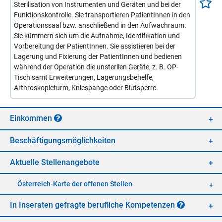
Sterilisation von Instrumenten und Geräten und bei der
Funktionskontrolle. Sie transportieren PatientInnen in den
Operationssaal bzw. anschließend in den Aufwachraum.
Sie kümmern sich um die Aufnahme, Identifikation und
Vorbereitung der PatientInnen. Sie assistieren bei der
Lagerung und Fixierung der PatientInnen und bedienen
während der Operation die unsterilen Geräte, z. B. OP-
Tisch samt Erweiterungen, Lagerungsbehelfe,
Arthroskopieturm, Kniespange oder Blutsperre.
Ein­kom­men
Be­schäf­ti­gungs­mög­lich­kei­ten
Ak­tu­el­le Stel­len­an­ge­bo­te
Öster­reich-Kar­te der of­fe­nen Stel­len
In In­se­ra­ten ge­frag­te be­ruf­li­che Kom­pe­ten­zen