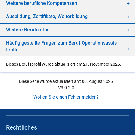
Wei­te­re be­ruf­li­che Kom­pe­ten­zen
Aus­bil­dung, Zer­ti­fi­ka­te, Wei­ter­bil­dung
Wei­te­re Be­rufs­in­fos
Häu­fig ge­stell­te Fra­gen zum Be­ruf Ope­ra­ti­ons­as­sis­
ten­tIn
Dieses Berufsprofil wurde aktualisiert am 21. November 2025.
Diese Seite wurde aktualisiert am: 06. August 2026
V3.0.2.0
Wollen Sie einen Fehler melden?
Rechtliches