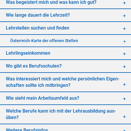
Was be­geis­tert mich und was kann ich gut?
Wie lan­ge dau­ert die Lehr­zeit?
Lehr­stel­len su­chen und fin­den
Öster­reich-Kar­te der of­fe­nen Stel­len
Lehr­lings­ein­kom­men
Wo gibt es Be­rufs­schu­len?
Was in­ter­es­siert mich und wel­che per­sön­li­chen Ei­gen­
schaf­ten soll­te ich mit­brin­gen?
Wie sieht mein Ar­beits­um­feld aus?
Wel­che Be­ru­fe kann ich mit der Lehr­aus­bil­dung aus­
üben?
Wei­te­re Be­rufs­in­fos