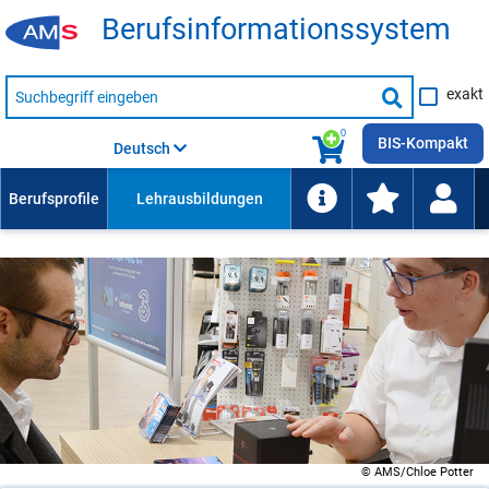
Be­rufs­in­for­ma­ti­ons­sys­tem
Suche
exakt
nach
Suche
Beruf,
Lehrausbildung,
starten
0
Kompetenz
BIS-Kompakt
Deutsch
usw.
© AMS/Chloe Potter