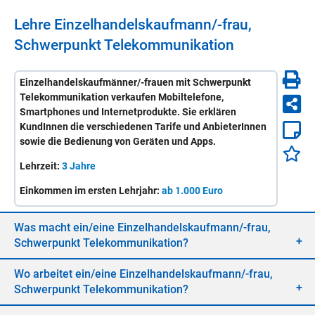
Lehre
Ein­zel­han­dels­kauf­mann/-​frau,
Schwer­punkt Te­le­kom­mu­ni­ka­ti­on
Einzelhandelskaufmänner/-frauen mit Schwerpunkt
Telekommunikation verkaufen Mobiltelefone,
Smartphones und Internetprodukte. Sie erklären
KundInnen die verschiedenen Tarife und AnbieterInnen
sowie die Bedienung von Geräten und Apps.
Lehrzeit:
3 Jahre
Einkommen im ersten Lehrjahr:
ab 1.000 Euro
Was macht ein/​eine
Ein­zel­han­dels­kauf­mann/-​frau,
Schwer­punkt Te­le­kom­mu­ni­ka­ti­on
?
Wo ar­bei­tet ein/​eine
Ein­zel­han­dels­kauf­mann/-​frau,
Schwer­punkt Te­le­kom­mu­ni­ka­ti­on
?