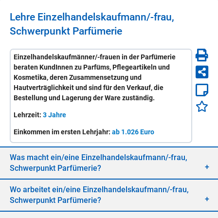
Lehre
Ein­zel­han­dels­kauf­mann/-​frau,
Schwer­punkt Par­fü­me­rie
Einzelhandelskaufmänner/-frauen in der Parfümerie
beraten KundInnen zu Parfüms, Pflegeartikeln und
Kosmetika, deren Zusammensetzung und
Hautverträglichkeit und sind für den Verkauf, die
Bestellung und Lagerung der Ware zuständig.
Lehrzeit:
3 Jahre
Einkommen im ersten Lehrjahr:
ab 1.026 Euro
Was macht ein/​eine
Ein­zel­han­dels­kauf­mann/-​frau,
Schwer­punkt Par­fü­me­rie
?
Wo ar­bei­tet ein/​eine
Ein­zel­han­dels­kauf­mann/-​frau,
Schwer­punkt Par­fü­me­rie
?