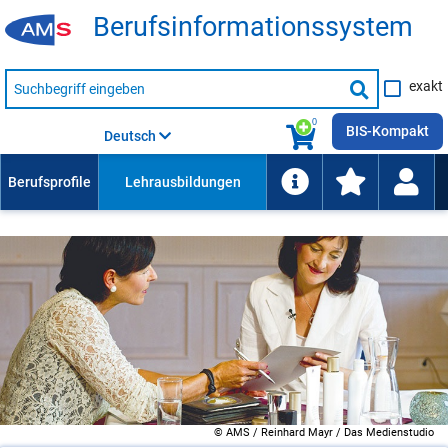
Be­rufs­in­for­ma­ti­ons­sys­tem
Suche
exakt
nach
Suche
Beruf,
Lehrausbildung,
starten
0
Kompetenz
BIS-Kompakt
Deutsch
usw.
© AMS / Reinhard Mayr / Das Medienstudio