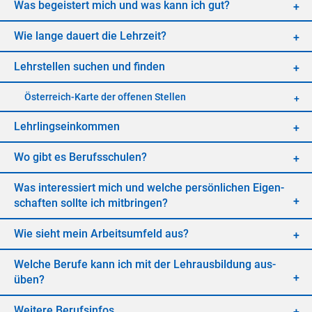
Was be­geis­tert mich und was kann ich gut?
Wie lan­ge dau­ert die Lehr­zeit?
Lehr­stel­len su­chen und fin­den
Öster­reich-Kar­te der of­fe­nen Stel­len
Lehr­lings­ein­kom­men
Wo gibt es Be­rufs­schu­len?
Was in­ter­es­siert mich und wel­che per­sön­li­chen Ei­gen­
schaf­ten soll­te ich mit­brin­gen?
Wie sieht mein Ar­beits­um­feld aus?
Wel­che Be­ru­fe kann ich mit der Lehr­aus­bil­dung aus­
üben?
Wei­te­re Be­rufs­in­fos