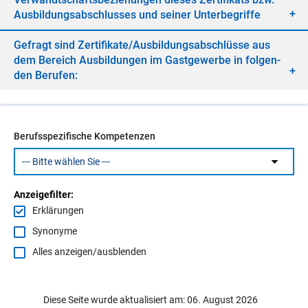
Aus­bil­dungs­ab­schlus­ses und sei­ner Un­ter­be­grif­fe
Ge­fragt sind Zer­ti­fi­ka­te/​Aus­bil­dungs­ab­schlüs­se aus
dem Be­reich Aus­bil­dun­gen im Gast­ge­wer­be in fol­gen­
den Be­ru­fen:
Berufsspezifische Kompetenzen
Anzeigefilter:
Erklärungen
Synonyme
Alles anzeigen/ausblenden
Diese Seite wurde aktualisiert am: 06. August 2026