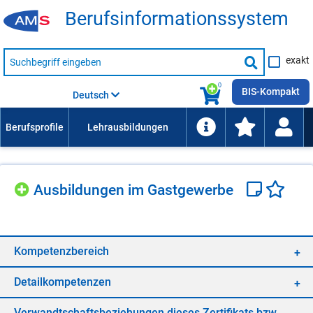
Be­rufs­in­for­ma­ti­ons­sys­tem
Suche
exakt
nach
Suche
Beruf,
Lehrausbildung,
starten
0
Kompetenz
BIS-Kompakt
Deutsch
usw.
Aus­bil­dun­gen im Gast­ge­wer­be
Kom­pe­tenz­be­reich
De­tail­kom­pe­ten­zen
Ver­wandt­schafts­be­zie­hun­gen die­ses Zer­ti­fi­kats bzw.