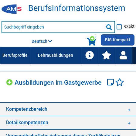
Be­rufs­in­for­ma­ti­ons­sys­tem
Suche
exakt
nach
Suche
Beruf,
Lehrausbildung,
starten
0
Kompetenz
BIS-Kompakt
Deutsch
usw.
Aus­bil­dun­gen im Gast­ge­wer­be
Kom­pe­tenz­be­reich
De­tail­kom­pe­ten­zen
Ver­wandt­schafts­be­zie­hun­gen die­ses Zer­ti­fi­kats bzw.