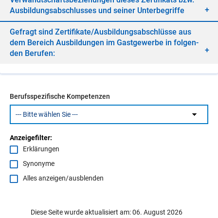
Aus­bil­dungs­ab­schlus­ses und sei­ner Un­ter­be­grif­fe
Ge­fragt sind Zer­ti­fi­ka­te/​Aus­bil­dungs­ab­schlüs­se aus
dem Be­reich Aus­bil­dun­gen im Gast­ge­wer­be in fol­gen­
den Be­ru­fen:
Berufsspezifische Kompetenzen
Anzeigefilter:
Erklärungen
Synonyme
Alles anzeigen/ausblenden
Diese Seite wurde aktualisiert am: 06. August 2026