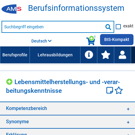
Be­rufs­in­for­ma­ti­ons­sys­tem
Suche
exakt
nach
Suche
Beruf,
Lehrausbildung,
starten
0
Kompetenz
BIS-Kompakt
Deutsch
usw.
Le­bens­mit­tel­her­stel­lungs- und -ver­ar­
bei­tungs­kennt­nis­se
Kom­pe­tenz­be­reich
Syn­ony­me
Er­klä­rung