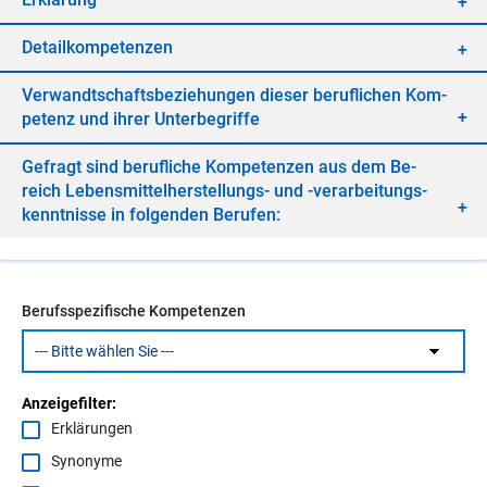
De­tail­kom­pe­ten­zen
Ver­wandt­schafts­be­zie­hun­gen die­ser be­ruf­li­chen Kom­
pe­tenz und ih­rer Un­ter­be­grif­fe
Ge­fragt sind be­ruf­li­che Kom­pe­ten­zen aus dem Be­
reich Le­bens­mit­tel­her­stel­lungs- und -ver­ar­bei­tungs­
kennt­nis­se in fol­gen­den Be­ru­fen:
Berufsspezifische Kompetenzen
Anzeigefilter:
Erklärungen
Synonyme