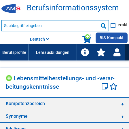
Be­rufs­in­for­ma­ti­ons­sys­tem
Suche
exakt
nach
Suche
Beruf,
Lehrausbildung,
starten
0
Kompetenz
BIS-Kompakt
Deutsch
usw.
Le­bens­mit­tel­her­stel­lungs- und -ver­ar­
bei­tungs­kennt­nis­se
Kom­pe­tenz­be­reich
Syn­ony­me
Er­klä­rung