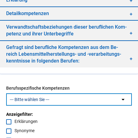
De­tail­kom­pe­ten­zen
Ver­wandt­schafts­be­zie­hun­gen die­ser be­ruf­li­chen Kom­
pe­tenz und ih­rer Un­ter­be­grif­fe
Ge­fragt sind be­ruf­li­che Kom­pe­ten­zen aus dem Be­
reich Le­bens­mit­tel­her­stel­lungs- und -ver­ar­bei­tungs­
kennt­nis­se in fol­gen­den Be­ru­fen:
Berufsspezifische Kompetenzen
Anzeigefilter:
Erklärungen
Synonyme