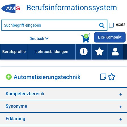
Be­rufs­in­for­ma­ti­ons­sys­tem
Suche
exakt
nach
Suche
Beruf,
Lehrausbildung,
starten
0
Kompetenz
BIS-Kompakt
Deutsch
usw.
Au­to­ma­ti­sie­rungs­tech­nik
Kom­pe­tenz­be­reich
Syn­ony­me
Er­klä­rung