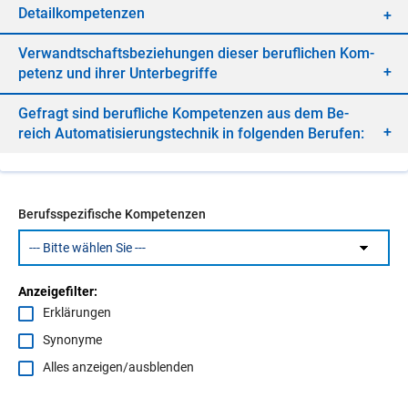
De­tail­kom­pe­ten­zen
Ver­wandt­schafts­be­zie­hun­gen die­ser be­ruf­li­chen Kom­
pe­tenz und ih­rer Un­ter­be­grif­fe
Ge­fragt sind be­ruf­li­che Kom­pe­ten­zen aus dem Be­
reich Au­to­ma­ti­sie­rungs­tech­nik in fol­gen­den Be­ru­fen:
Berufsspezifische Kompetenzen
Anzeigefilter:
Erklärungen
Synonyme
Alles anzeigen/ausblenden