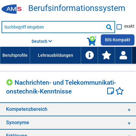
Be­rufs­in­for­ma­ti­ons­sys­tem
Suche
exakt
nach
Suche
Beruf,
Lehrausbildung,
starten
0
Kompetenz
BIS-Kompakt
Deutsch
usw.
Nach­rich­ten- und Te­le­kom­mu­ni­ka­ti­
ons­tech­nik-Kennt­nis­se
Kom­pe­tenz­be­reich
Syn­ony­me
Er­klä­rung