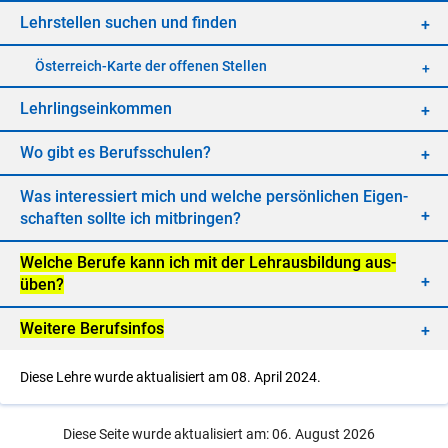
Lehr­stel­len su­chen und fin­den
Öster­reich-Kar­te der of­fe­nen Stel­len
Lehr­lings­ein­kom­men
Wo gibt es Be­rufs­schu­len?
Was in­ter­es­siert mich und wel­che per­sön­li­chen Ei­gen­
schaf­ten soll­te ich mit­brin­gen?
Wel­che Be­ru­fe kann ich mit der Lehr­aus­bil­dung aus­
üben?
Wei­te­re Be­rufs­in­fos
Diese Lehre wurde aktualisiert am 08. April 2024.
Diese Seite wurde aktualisiert am: 06. August 2026