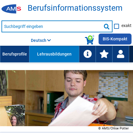
Be­rufs­in­for­ma­ti­ons­sys­tem
Suche
exakt
nach
Suche
Beruf,
Lehrausbildung,
starten
0
Kompetenz
BIS-Kompakt
Deutsch
usw.
© AMS/Chloe Potter