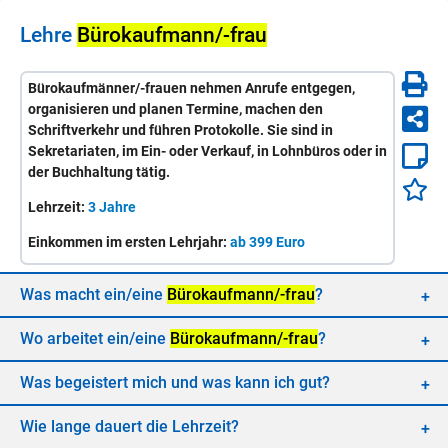
Lehre
Bü­ro­kauf­mann/-​frau
Bürokaufmänner/-frauen nehmen Anrufe entgegen,
organisieren und planen Termine, machen den
Schriftverkehr und führen Protokolle. Sie sind in
Sekretariaten, im Ein- oder Verkauf, in Lohnbüros oder in
der Buchhaltung tätig.
Lehrzeit:
3 Jahre
Einkommen im ersten Lehrjahr:
ab 399 Euro
Was macht ein/​eine
Bü­ro­kauf­mann/-​frau
?
Wo ar­bei­tet ein/​eine
Bü­ro­kauf­mann/-​frau
?
Was be­geis­tert mich und was kann ich gut?
Wie lan­ge dau­ert die Lehr­zeit?