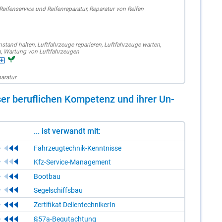
Reifenservice und Reifenreparatur
,
Reparatur von Reifen
nstand halten
,
Luftfahrzeuge reparieren
,
Luftfahrzeuge warten
,
n
,
Wartung von Luftfahrzeugen
paratur
er be­ruf­li­chen Kom­pe­tenz und ih­rer Un­
... ist verwandt mit:
Fahrzeugtechnik-Kenntnisse
Kfz-Service-Management
Bootbau
Segelschiffsbau
Zertifikat DellentechnikerIn
§57a-Begutachtung