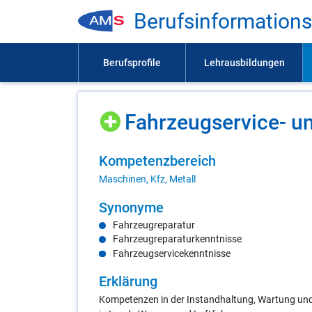
Be­rufs­in­for­ma­ti­on
Fahr­zeugser­vice- und
Kom­pe­tenz­be­reich
Maschinen, Kfz, Metall
Syn­ony­me
Fahrzeugreparatur
Fahrzeugreparaturkenntnisse
Fahrzeugservicekenntnisse
Er­klä­rung
Kompetenzen in der Instandhaltung, Wartung un