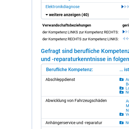
Elektronikdiagnose
weitere anzeigen
(40)
Verwandschaftsbeziehungen
ger
der Kompetenz LINKS zur Kompetenz RECHTS:
der Kompetenz RECHTS zur Kompetenz LINKS:
Ge­fragt sind be­ruf­li­che Kom­pe­t
und -re­pa­ra­tur­kennt­nis­se in fol­ge
Berufliche Kompetenz:
... i
Ab­schlepp­dienst
Au
Be
Lo
Nu
Ab­wick­lung von Fahr­zeug­schä­den
Au
Mo
N
Ve
An­häng­er­ser­vice und -re­pa­ra­tur
Nu