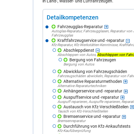
in Land-, Wasser- und Luftfahrzeugen.
De­tail­kom­pe­ten­zen
Fahrzeugglas-Reparatur
Autoglas-Reparatur
,
Fahrzeugglasen
,
Reparatur von 
Fahrzeugglas
Kraftfahrzeugservice und -reparatur
Kfz-Reparatur
,
Kfz-Werkstätten-Kenntnisse
,
Kraftfahr
Abschleppdienst
Abschleppen von Autos
,
Abschleppen von Fahr
Bergung von Fahrzeugen
Bergung von Autos
Abwicklung von Fahrzeugschäden
Fahrzeugschäden abwickeln
,
Reparatur von Fa
Alternative Reparaturmethoden
Alternative Reparaturtechniken
Anhängerservice und -reparatur
Auspuffservice und -reparatur
Auspuff reparieren
,
Auspuffe reparieren
,
Reparat
Austausch von Kfz-Verschleißteilen
Tausch von Kfz-Verschleißteilen
Bremsenservice und -reparatur
Bremsenreparatur
Durchführung von Kfz-Ankaufstests
Kfz-Kaufüberprüfung