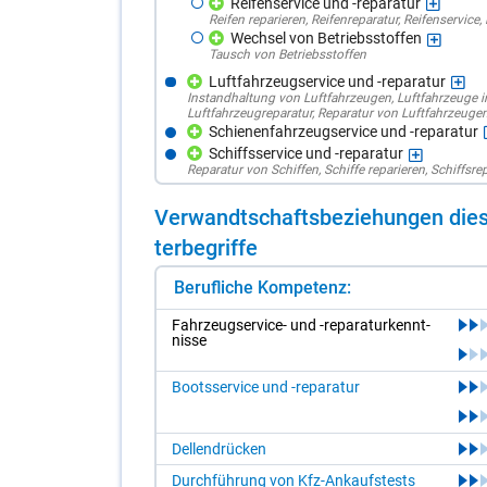
Reifenservice und -reparatur
Reifen reparieren
,
Reifenreparatur
,
Reifenservice
,
Wechsel von Betriebsstoffen
Tausch von Betriebsstoffen
Luftfahrzeugservice und -reparatur
Instandhaltung von Luftfahrzeugen
,
Luftfahrzeuge i
Luftfahrzeugreparatur
,
Reparatur von Luftfahrzeuge
Schienenfahrzeugservice und -reparatur
Schiffsservice und -reparatur
Reparatur von Schiffen
,
Schiffe reparieren
,
Schiffsre
Ver­wandt­schafts­be­zie­hun­gen die­s
ter­be­grif­fe
Berufliche Kompetenz:
Fahr­zeugser­vice- und -re­pa­ra­tur­kennt­
nis­se
Bootsservice und -reparatur
Dellendrücken
Durchführung von Kfz-Ankaufstests