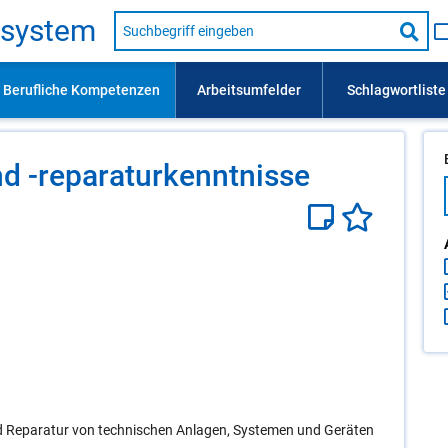
Suche
s­sys­tem
nach
Suc
Beruf,
Lehrausbildung,
star
Kompetenz
usw.
 -re­pa­ra­tur­kennt­nis­se
d Reparatur von technischen Anlagen, Systemen und Geräten