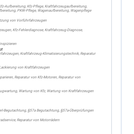
Kfz-Aufbereitung
,
Kfz-Pflege
,
Kraftfahrzeugaufbereitung
,
bereitung
,
PKW-Pflege
,
Wagenaufbereitung
,
Wagenpflege
tzung von Vorführfahrzeugen
rzeugen
,
Kfz-Fehlerdiagnose
,
Kraftfahrzeug-Diagnose
,
inspizieren
ur
zfahrzeugen
,
Kraftfahrzeug-Klimatisierungstechnik
,
Reparatur
Lackierung von Kraftfahrzeugen
parieren
,
Reparatur von Kfz-Motoren
,
Reparatur von
eugwartung
,
Wartung von Kfz
,
Wartung von Kraftfahrzeugen
erl-Begutachtung
,
§57a Begutachtung
,
§57a-Überprüfungen
adservice
,
Reparatur von Motorrädern