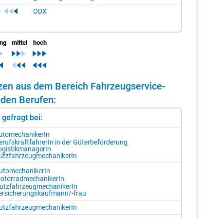
ODX
ing
mittel
hoch
en­zen aus dem Be­reich Fahr­zeugser­vice-
n­den Be­ru­fen:
st gefragt bei:
­to­me­cha­ni­ke­rIn
­rufs­kraft­fah­re­rIn in der Gü­ter­be­för­de­rung
­gis­tik­ma­na­ge­rIn
tz­fahr­zeug­me­cha­ni­ke­rIn
­to­me­cha­ni­ke­rIn
­tor­rad­me­cha­ni­ke­rIn
utz­fahr­zeug­me­cha­ni­ke­rIn
r­si­che­rungs­kauf­mann/-​frau
tz­fahr­zeug­me­cha­ni­ke­rIn