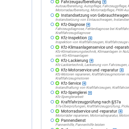
Fahrzeugaufbereitung
Autoaufbereitung
,
Autopflege
,
Fahrzeugpflege
,
Motorradaufbereitung
,
Motorradpflege
,
PKW-Auf
Instandsetzung von Gebrauchtwagen
Instandsetzung von Eintauschwagen
,
Instandse
Kfz-Diagnose
Fahrzeugdiagnose
,
Fehlerdiagnose bei Kraftfah
Kraftfahrzeugdiagnose
Kfz-Inspektion
Inspektion von Kraftfahrzeugen
,
Kraftfahrzeuge 
Kfz-Klimaanlagenservice und -reparat
Kfz-Klimatisierungstechnik
,
Klimaanlagen in Nut
von Kfz-Klimaanlagen
Kfz-Lackierung
Kfz-Lackiertechnik
,
Lackierung von Fahrzeugen
,
Kfz-Motorservice und -reparatur
Kfz-Motoren reparieren
,
Kraftfahrzeugmotoren re
Kraftfahrzeugmotoren
Kfz-Service
Instandhaltung von Kraftfahrzeugen
,
Kraftfahrz
Kfz-Spenglerei
Kfz-Spenglerarbeit
Kraftfahrzeugprüfung nach §57a
57a-Überprüfungen
,
Kraftfahrzeugprüfung
,
Pick
Motorradservice und -reparatur
Motorräder reparieren
,
Motorradreparatur
,
Motorr
Pannendienst
Pannenhilfe
,
Pannenhilfe leisten