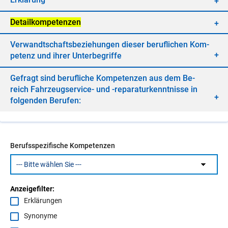
De­tail­kom­pe­ten­zen
Ver­wandt­schafts­be­zie­hun­gen die­ser be­ruf­li­chen Kom­
pe­tenz und ih­rer Un­ter­be­grif­fe
Ge­fragt sind be­ruf­li­che Kom­pe­ten­zen aus dem Be­
reich Fahr­zeugser­vice- und -re­pa­ra­tur­kennt­nis­se in
fol­gen­den Be­ru­fen:
Berufsspezifische Kompetenzen
Anzeigefilter:
Erklärungen
Synonyme