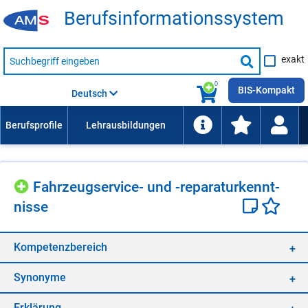
Be­rufs­in­for­ma­ti­ons­sys­tem
Suche
exakt
nach
Suche
Beruf,
Lehrausbildung,
starten
0
Kompetenz
BIS-Kompakt
Deutsch
usw.
Fahr­zeugser­vice- und -re­pa­ra­tur­kennt­
nis­se
Kom­pe­tenz­be­reich
Syn­ony­me
Er­klä­rung