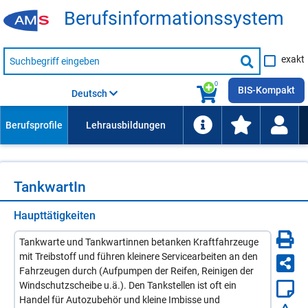
Be­rufs­in­for­ma­ti­ons­sys­tem
Suche
exakt
nach
Suche
Beruf,
Lehrausbildung,
starten
0
Kompetenz
BIS-Kompakt
Deutsch
usw.
Tank­war­tIn
Haupttätigkeiten
Tankwarte und Tankwartinnen betanken Kraftfahrzeuge
mit Treibstoff und führen kleinere Servicearbeiten an den
Fahrzeugen durch (Aufpumpen der Reifen, Reinigen der
Windschutzscheibe u.ä.). Den Tankstellen ist oft ein
Handel für Autozubehör und kleine Imbisse und