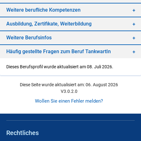
Wei­te­re be­ruf­li­che Kom­pe­ten­zen
Aus­bil­dung, Zer­ti­fi­ka­te, Wei­ter­bil­dung
Wei­te­re Be­rufs­in­fos
Häu­fig ge­stell­te Fra­gen zum Be­ruf Tank­war­tIn
Dieses Berufsprofil wurde aktualisiert am 08. Juli 2026.
Diese Seite wurde aktualisiert am: 06. August 2026
V3.0.2.0
Wollen Sie einen Fehler melden?
Rechtliches