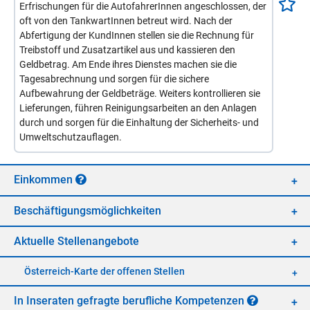
Erfrischungen für die AutofahrerInnen angeschlossen, der
oft von den TankwartInnen betreut wird. Nach der
Abfertigung der KundInnen stellen sie die Rechnung für
Treibstoff und Zusatzartikel aus und kassieren den
Geldbetrag. Am Ende ihres Dienstes machen sie die
Tagesabrechnung und sorgen für die sichere
Aufbewahrung der Geldbeträge. Weiters kontrollieren sie
Lieferungen, führen Reinigungsarbeiten an den Anlagen
durch und sorgen für die Einhaltung der Sicherheits- und
Umweltschutzauflagen.
Ein­kom­men
Be­schäf­ti­gungs­mög­lich­kei­ten
Ak­tu­el­le Stel­len­an­ge­bo­te
Öster­reich-Kar­te der of­fe­nen Stel­len
In In­se­ra­ten ge­frag­te be­ruf­li­che Kom­pe­ten­zen