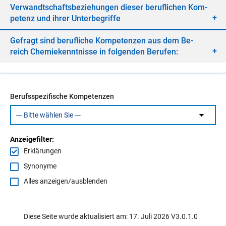
Ver­wandt­schafts­be­zie­hun­gen die­ser be­ruf­li­chen Kom­
pe­tenz und ih­rer Un­ter­be­grif­fe
Ge­fragt sind be­ruf­li­che Kom­pe­ten­zen aus dem Be­
reich Che­mie­kennt­nis­se in fol­gen­den Be­ru­fen:
Berufsspezifische Kompetenzen
Anzeigefilter:
Erklärungen
Synonyme
Alles anzeigen/ausblenden
Diese Seite wurde aktualisiert am: 17. Juli 2026 V3.0.1.0