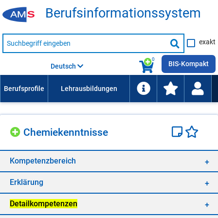
Be­rufs­in­for­ma­ti­ons­sys­tem
Suche
exakt
nach
Suche
Beruf,
Lehrausbildung,
starten
0
Kompetenz
BIS-Kompakt
Deutsch
usw.
Che­mie­kennt­nis­se
Kom­pe­tenz­be­reich
Er­klä­rung
De­tail­kom­pe­ten­zen