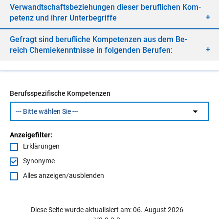
Ver­wandt­schafts­be­zie­hun­gen die­ser be­ruf­li­chen Kom­
pe­tenz und ih­rer Un­ter­be­grif­fe
Ge­fragt sind be­ruf­li­che Kom­pe­ten­zen aus dem Be­
reich Che­mie­kennt­nis­se in fol­gen­den Be­ru­fen:
Berufsspezifische Kompetenzen
Anzeigefilter:
Erklärungen
Synonyme
Alles anzeigen/ausblenden
Diese Seite wurde aktualisiert am: 06. August 2026