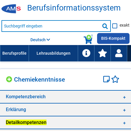
Be­rufs­in­for­ma­ti­ons­sys­tem
Suche
exakt
nach
Suche
Beruf,
Lehrausbildung,
starten
0
Kompetenz
BIS-Kompakt
Deutsch
usw.
Che­mie­kennt­nis­se
Kom­pe­tenz­be­reich
Er­klä­rung
De­tail­kom­pe­ten­zen