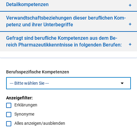
De­tail­kom­pe­ten­zen
Ver­wandt­schafts­be­zie­hun­gen die­ser be­ruf­li­chen Kom­
pe­tenz und ih­rer Un­ter­be­grif­fe
Ge­fragt sind be­ruf­li­che Kom­pe­ten­zen aus dem Be­
reich Phar­ma­zeu­tik­kennt­nis­se in fol­gen­den Be­ru­fen:
Berufsspezifische Kompetenzen
Anzeigefilter:
Erklärungen
Synonyme
Alles anzeigen/ausblenden