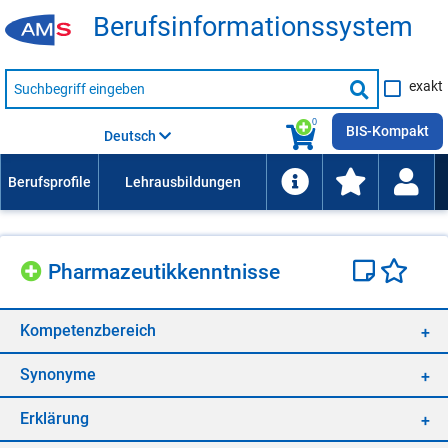
Be­rufs­in­for­ma­ti­ons­sys­tem
Suche
exakt
nach
Suche
Beruf,
Lehrausbildung,
starten
0
Kompetenz
BIS-Kompakt
Deutsch
usw.
Phar­ma­zeu­tik­kennt­nis­se
Kom­pe­tenz­be­reich
Syn­ony­me
Er­klä­rung