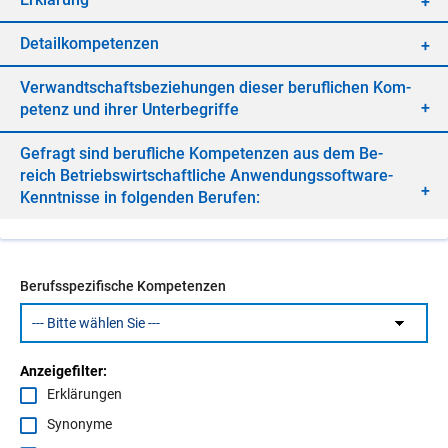
De­tail­kom­pe­ten­zen
Ver­wandt­schafts­be­zie­hun­gen die­ser be­ruf­li­chen Kom­
pe­tenz und ih­rer Un­ter­be­grif­fe
Ge­fragt sind be­ruf­li­che Kom­pe­ten­zen aus dem Be­
reich Be­triebs­wirt­schaft­li­che An­wen­dungs­soft­ware-
Kennt­nis­se in fol­gen­den Be­ru­fen:
Berufsspezifische Kompetenzen
Anzeigefilter:
Erklärungen
Synonyme