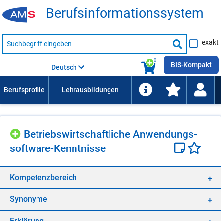
Be­rufs­in­for­ma­ti­ons­sys­tem
Suche
exakt
nach
Suche
Beruf,
Lehrausbildung,
starten
0
Kompetenz
BIS-Kompakt
Deutsch
usw.
Be­triebs­wirt­schaft­li­che An­wen­dungs­
soft­ware-Kennt­nis­se
Kom­pe­tenz­be­reich
Syn­ony­me
Er­klä­rung