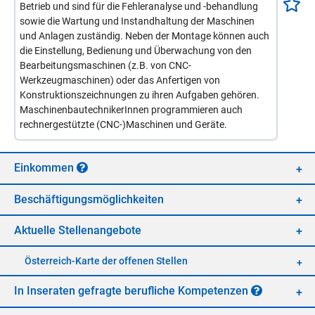
Betrieb und sind für die Fehleranalyse und -behandlung
sowie die Wartung und Instandhaltung der Maschinen
und Anlagen zuständig. Neben der Montage können auch
die Einstellung, Bedienung und Überwachung von den
Bearbeitungsmaschinen (z.B. von CNC-
Werkzeugmaschinen) oder das Anfertigen von
Konstruktionszeichnungen zu ihren Aufgaben gehören.
MaschinenbautechnikerInnen programmieren auch
rechnergestützte (CNC-)Maschinen und Geräte.
Ein­kom­men
Be­schäf­ti­gungs­mög­lich­kei­ten
Ak­tu­el­le Stel­len­an­ge­bo­te
Öster­reich-Kar­te der of­fe­nen Stel­len
In In­se­ra­ten ge­frag­te be­ruf­li­che Kom­pe­ten­zen