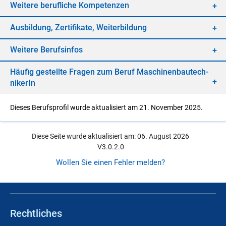
Wei­te­re be­ruf­li­che Kom­pe­ten­zen
Aus­bil­dung, Zer­ti­fi­ka­te, Wei­ter­bil­dung
Wei­te­re Be­rufs­in­fos
Häu­fig ge­stell­te Fra­gen zum Be­ruf Ma­schi­nen­bau­tech­
ni­ke­rIn
Dieses Berufsprofil wurde aktualisiert am 21. November 2025.
Diese Seite wurde aktualisiert am: 06. August 2026
V3.0.2.0
Wollen Sie einen Fehler melden?
Rechtliches