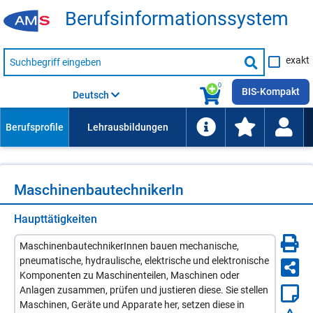
Be­rufs­in­for­ma­ti­ons­sys­tem
Suche
exakt
nach
Suche
Beruf,
Lehrausbildung,
starten
0
Kompetenz
BIS-Kompakt
Deutsch
usw.
Ma­schi­nen­bau­tech­ni­ke­rIn
Haupttätigkeiten
MaschinenbautechnikerInnen bauen mechanische,
pneumatische, hydraulische, elektrische und elektronische
Komponenten zu Maschinenteilen, Maschinen oder
Anlagen zusammen, prüfen und justieren diese. Sie stellen
Maschinen, Geräte und Apparate her, setzen diese in