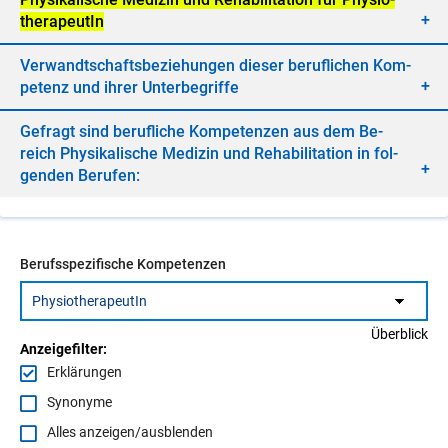
the­ra­peu­tIn
Ver­wandt­schafts­be­zie­hun­gen die­ser be­ruf­li­chen Kom­
pe­tenz und ih­rer Un­ter­be­grif­fe
Ge­fragt sind be­ruf­li­che Kom­pe­ten­zen aus dem Be­
reich Phy­si­ka­li­sche Me­di­zin und Re­ha­bi­li­ta­ti­on in fol­
gen­den Be­ru­fen:
Berufsspezifische Kompetenzen
Überblick
Anzeigefilter:
Erklärungen
Synonyme
Alles anzeigen/ausblenden