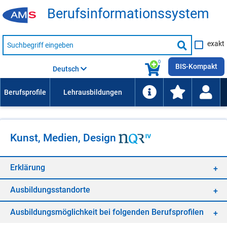
Be­rufs­in­for­ma­ti­ons­sys­tem
Suche
exakt
nach
Suche
Beruf,
Lehrausbildung,
starten
0
Kompetenz
BIS-Kompakt
Deutsch
usw.
Kunst, Medien, Design
Er­klä­rung
Aus­bil­dungs­stand­or­te
Aus­bil­dungs­mög­lich­keit bei fol­gen­den Be­rufs­pro­fi­len