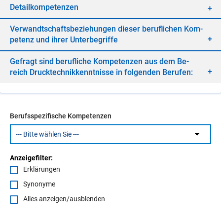
De­tail­kom­pe­ten­zen
Ver­wandt­schafts­be­zie­hun­gen die­ser be­ruf­li­chen Kom­
pe­tenz und ih­rer Un­ter­be­grif­fe
Ge­fragt sind be­ruf­li­che Kom­pe­ten­zen aus dem Be­
reich Druck­tech­nik­kennt­nis­se in fol­gen­den Be­ru­fen:
Berufsspezifische Kompetenzen
Anzeigefilter:
Erklärungen
Synonyme
Alles anzeigen/ausblenden