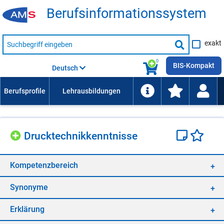
Be­rufs­in­for­ma­ti­ons­sys­tem
Suche
exakt
nach
Suche
Beruf,
Lehrausbildung,
starten
0
Kompetenz
BIS-Kompakt
Deutsch
usw.
Druck­tech­nik­kennt­nis­se
Kom­pe­tenz­be­reich
Syn­ony­me
Er­klä­rung