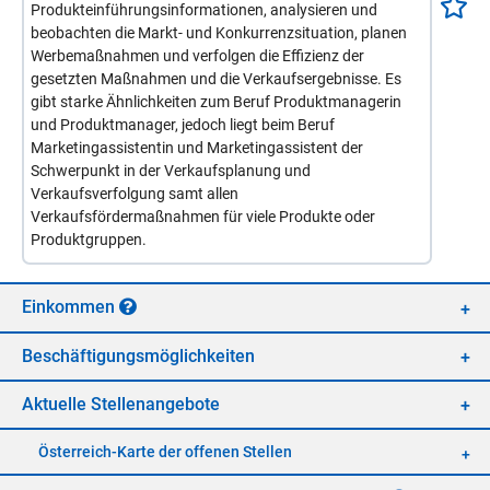
Produkteinführungsinformationen, analysieren und
beobachten die Markt- und Konkurrenzsituation, planen
Werbemaßnahmen und verfolgen die Effizienz der
gesetzten Maßnahmen und die Verkaufsergebnisse. Es
gibt starke Ähnlichkeiten zum Beruf Produktmanagerin
und Produktmanager, jedoch liegt beim Beruf
Marketingassistentin und Marketingassistent der
Schwerpunkt in der Verkaufsplanung und
Verkaufsverfolgung samt allen
Verkaufsfördermaßnahmen für viele Produkte oder
Produktgruppen.
Ein­kom­men
Be­schäf­ti­gungs­mög­lich­kei­ten
Ak­tu­el­le Stel­len­an­ge­bo­te
Öster­reich-Kar­te der of­fe­nen Stel­len