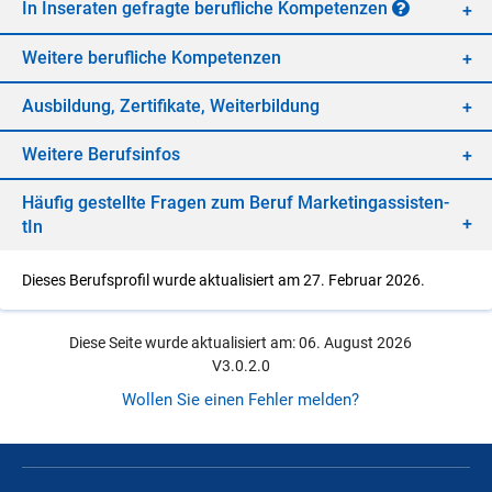
In In­se­ra­ten ge­frag­te be­ruf­li­che Kom­pe­ten­zen
Wei­te­re be­ruf­li­che Kom­pe­ten­zen
Aus­bil­dung, Zer­ti­fi­ka­te, Wei­ter­bil­dung
Wei­te­re Be­rufs­in­fos
Häu­fig ge­stell­te Fra­gen zum Be­ruf Mar­ke­ting­as­sis­ten­
tIn
Dieses Berufsprofil wurde aktualisiert am 27. Februar 2026.
Diese Seite wurde aktualisiert am: 06. August 2026
V3.0.2.0
Wollen Sie einen Fehler melden?