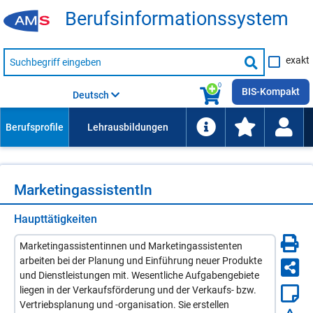
Be­rufs­in­for­ma­ti­ons­sys­tem
Suche
exakt
nach
Suche
Beruf,
Lehrausbildung,
starten
0
Kompetenz
BIS-Kompakt
Deutsch
usw.
Mar­ke­ting­as­sis­ten­tIn
Haupttätigkeiten
Marketingassistentinnen und Marketingassistenten
arbeiten bei der Planung und Einführung neuer Produkte
und Dienstleistungen mit. Wesentliche Aufgabengebiete
liegen in der Verkaufsförderung und der Verkaufs- bzw.
Vertriebsplanung und -organisation. Sie erstellen