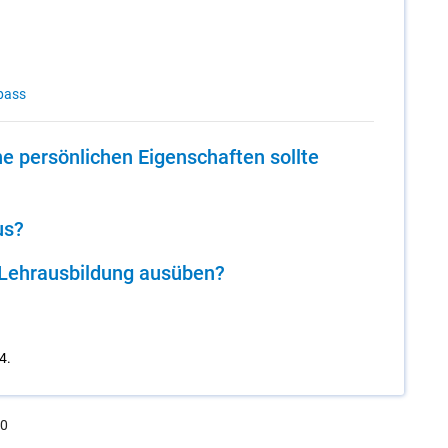
pass
 per­sön­li­chen Ei­gen­schaf­ten soll­te
us?
Lehr­aus­bil­dung aus­üben?
4.
.0