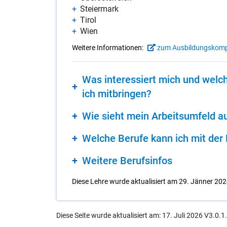
Stei­er­mark
Ti­rol
Wien
Weitere Informationen:
zum Ausbildungskom
Was in­ter­es­siert mich und wel­che
ich mit­brin­gen?
Wie sieht mein Ar­beits­um­feld a
Wel­che Be­ru­fe kann ich mit der 
Wei­te­re Be­rufs­in­fos
Diese Lehre wurde aktualisiert am 29. Jänner 202
Diese Seite wurde aktualisiert am: 17. Juli 2026 V3.0.1