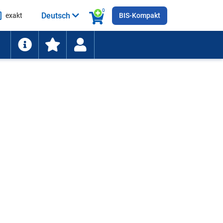
0
Deutsch
exakt
BIS-Kompakt
he
ten