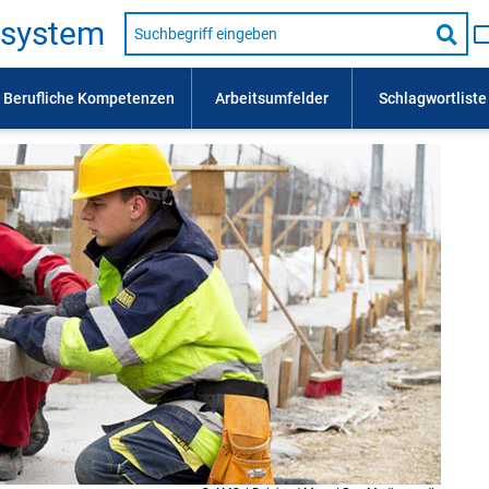
Suche
s­sys­tem
nach
Suc
Beruf,
Lehrausbildung,
star
Kompetenz
usw.