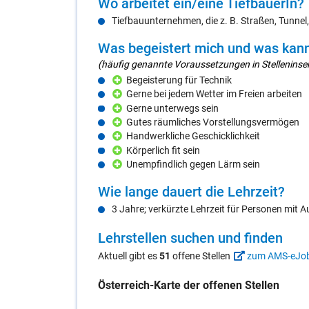
Wo ar­bei­tet ein/​eine
Tief­baue­rIn
?
Tiefbauunternehmen, die z. B. Straßen, Tunnel
Was be­geis­tert mich und was kann
(häufig genannte Voraussetzungen in Stelleninser
Begeisterung für Technik
Gerne bei jedem Wetter im Freien arbeiten
Gerne unterwegs sein
Gutes räumliches Vorstellungsvermögen
Handwerkliche Geschicklichkeit
Körperlich fit sein
Unempfindlich gegen Lärm sein
Wie lan­ge dau­ert die Lehr­zeit?
3 Jahre; verkürzte Lehrzeit für Personen mit 
Lehr­stel­len su­chen und fin­den
Aktuell gibt es
51
offene Stellen
zum AMS-eJo
Öster­reich-Kar­te der of­fe­nen Stel­len