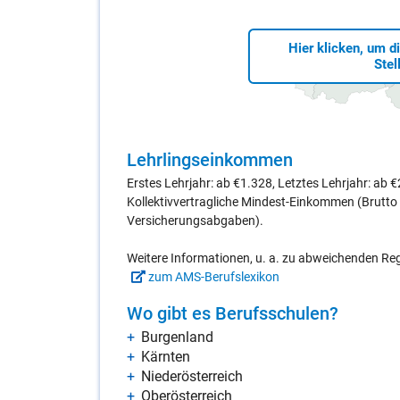
Hier klicken, um d
Stel
Lehr­lings­ein­kom­men
Erstes Lehrjahr: ab €1.328, Letztes Lehrjahr: ab 
Kollektivvertragliche Mindest-Einkommen (Brutt
Versicherungsabgaben).
Weitere Informationen, u. a. zu abweichenden R
zum AMS-Berufslexikon
Wo gibt es Be­rufs­schu­len?
Bur­gen­land
Kärn­ten
Nie­der­ös­ter­reich
Ober­ös­ter­reich