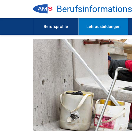
Be­rufs­in­for­ma­ti­on