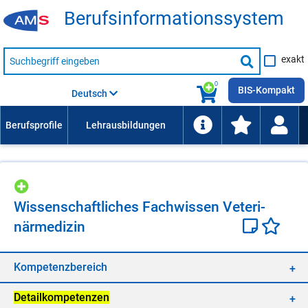
Be­rufs­in­for­ma­ti­ons­sys­tem
Suche
exakt
nach
Suche
Beruf,
Lehrausbildung,
starten
0
Kompetenz
BIS-Kompakt
Deutsch
usw.
Wis­sen­schaft­li­ches Fach­wis­sen Ve­te­ri­
när­me­di­zin
Kom­pe­tenz­be­reich
De­tail­kom­pe­ten­zen